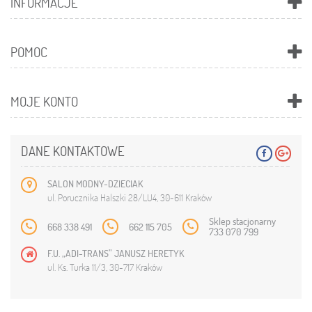
INFORMACJE
POMOC
MOJE KONTO
DANE KONTAKTOWE
SALON MODNY-DZIECIAK
ul. Porucznika Halszki 28/LU4, 30-611 Kraków
Sklep stacjonarny
668 338 491
662 115 705
733 070 799
F.U. „ADI-TRANS” JANUSZ HERETYK
ul. Ks. Turka 11/3, 30-717 Kraków