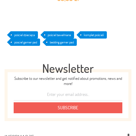
pościel dziecięca
pościel bawełniana
komplet pościeli
posciel gamer pad
bedding gamer pad
Newsletter
Subscribe to our newsletter and get notified about promotions, news and
more!
SUBSCRIBE