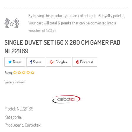
By buying this product you can collect up to
6
loyalty points
.
Your cart will total
6
points
that can be converted into a
voucher of
1,20 zł
.
SINGLE DUVET SET 160 X 200 CM GAMER PAD
NL221169
Tweet
Share
Google+
Pinterest
Rating
Write a review
Model:
NL221169
Kategoria:
Producent:
Carbotex