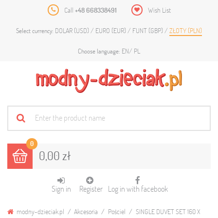
Call
+48 668338491
Wish List
DOLAR (USD)
EURO (EUR)
FUNT (GBP)
ZŁOTY (PLN)
Select currency:
EN
PL
Choose language:
0
0,00 zł
Sign in
Register
Log in with facebook
modny-dzieciak.pl
Akcesoria
Pościel
SINGLE DUVET SET 160 X