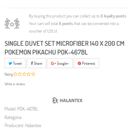
By buying this product you can collect up to
6
loyalty points
.
Your cart will total
6
points
that can be converted into a
voucher of
1,20 zł
.
SINGLE DUVET SET MICROFIBER 140 X 200 CM
POKEMON PIKACHU POK-467BL
Tweet
Share
Google+
Pinterest
Rating
Write a review
Model:
POK-467BL
Kategoria:
Producent:
Halantex