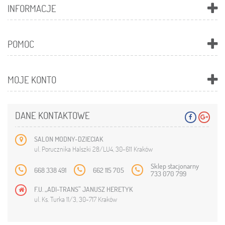
INFORMACJE
POMOC
MOJE KONTO
DANE KONTAKTOWE
SALON MODNY-DZIECIAK
ul. Porucznika Halszki 28/LU4, 30-611 Kraków
Sklep stacjonarny
668 338 491
662 115 705
733 070 799
F.U. „ADI-TRANS” JANUSZ HERETYK
ul. Ks. Turka 11/3, 30-717 Kraków