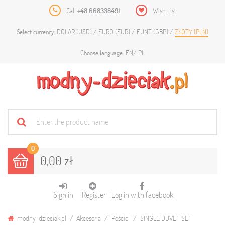
Call
+48 668338491
Wish List
DOLAR (USD)
EURO (EUR)
FUNT (GBP)
ZŁOTY (PLN)
Select currency:
EN
PL
Choose language:
0
0,00 zł
Sign in
Register
Log in with facebook
modny-dzieciak.pl
Akcesoria
Pościel
SINGLE DUVET SET