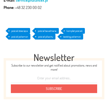
E-mail:
service@halantex.pl
Phone:
+48 32 230 00 02
pościel dziecięca
pościel bawełniana
komplet pościeli
pościel pokemon
pościel pikachu
bedding pokemon
Newsletter
Subscribe to our newsletter and get notified about promotions, news and
more!
SUBSCRIBE