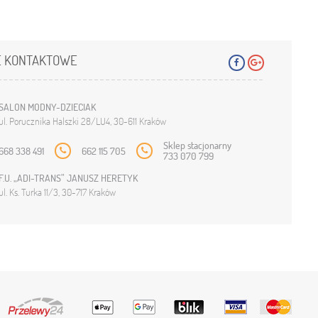
 KONTAKTOWE
SALON MODNY-DZIECIAK
ul. Porucznika Halszki 28/LU4, 30-611 Kraków
Sklep stacjonarny
668 338 491
662 115 705
733 070 799
F.U. „ADI-TRANS” JANUSZ HERETYK
ul. Ks. Turka 11/3, 30-717 Kraków