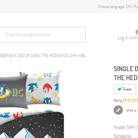
EN
PL
Choose language:
Log in wit
IBER 140 X 200 CM SONIC THE HEDGEHOG SHH-141BL
SINGLE 
THE HED
Tweet
Rating
Write a 
Model:
SHH-1
Kategoria: