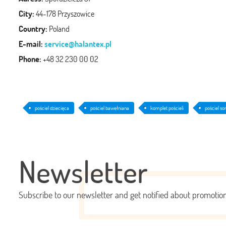
City:
44-178 Przyszowice
Country:
Poland
E-mail:
service@halantex.pl
Phone:
+48 32 230 00 02
pościel dziecięca
pościel bawełniana
komplet pościeli
pościel so
Newsletter
Subscribe to our newsletter and get notified about promoti