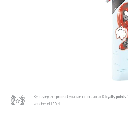
By buying this product you can collect up to
6
loyalty points
.
voucher of
1,20 zł
.