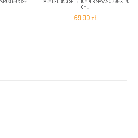
AMOO 90 X 120
BABY BEDDING SET + BUMPER MAYAMOO 90 X 120
CM...
69,99 zł