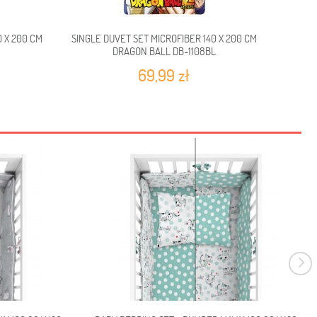
0 X 200 CM
SINGLE DUVET SET MICROFIBER 140 X 200 CM
SINGLE
DRAGON BALL DB-1108BL
N
69,99 zł