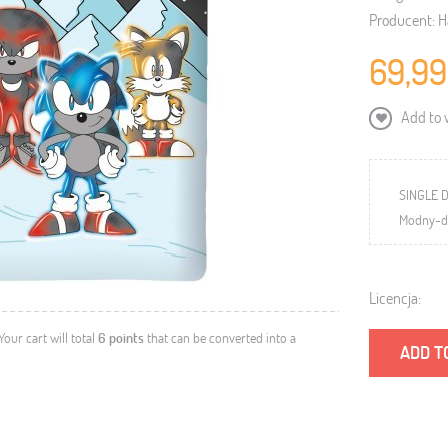
Producent:
H
69,99
Add to w
SINGLE 
Modny-dz
Licencja:
 Your cart will total
6
points
that can be converted into a
ADD T