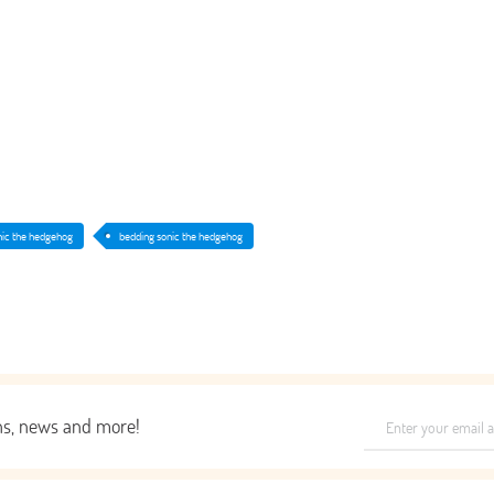
nic the hedgehog
bedding sonic the hedgehog
ons, news and more!