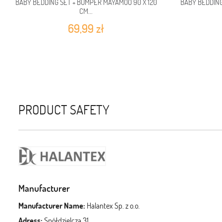
BABY BEDDING SET + BUMPER MAYAMOO 90 X 120
BABY BEDDING
CM...
69,99 zł
PRODUCT SAFETY
Manufacturer
Manufacturer Name:
Halantex Sp. z o.o.
Adress:
Spółdzielcza 31