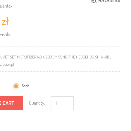
alantex
 zł
ishlist
DUVET SET MICROFIBER 140 X 200 CM SONIC THE HEDGEHOG SHH-141BL
ieciak.pl
Sonic
O CART
Quantity: