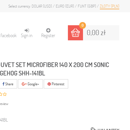
DOLAR (USD)
EURO (EUR)
FUNT (GBP)
ZŁOTY (PLN)
Select currency:
0
0,00 zł
h facebook
Sign in
Register
DUVET SET MICROFIBER 140 X 200 CM SONIC
GEHOG SHH-141BL
Share
Google+
Pinterest
review
41BL