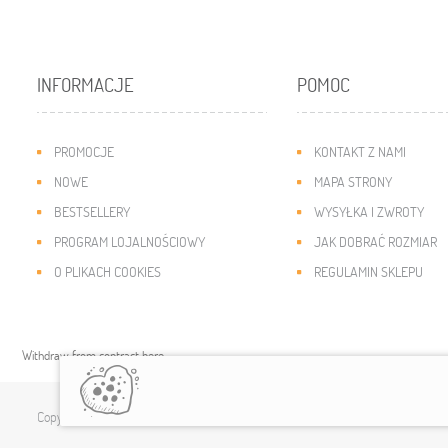
INFORMACJE
POMOC
PROMOCJE
KONTAKT Z NAMI
NOWE
MAPA STRONY
BESTSELLERY
WYSYŁKA I ZWROTY
PROGRAM LOJALNOŚCIOWY
JAK DOBRAĆ ROZMIAR
O PLIKACH COOKIES
REGULAMIN SKLEPU
Withdraw from contract here
Copyright © 2019
modny-dzieciak.pl
. All rights reserved.