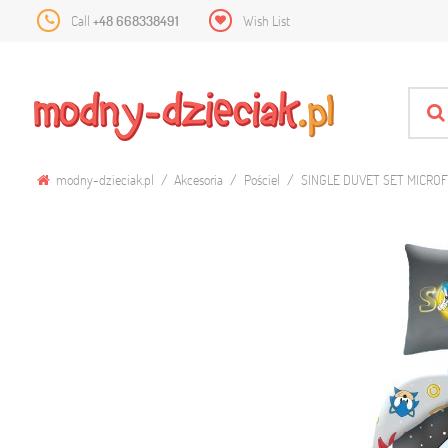
Call
+48 668338491
Wish List
modny-dzieciak.pl
Akcesoria
Pościel
SINGLE DUVET SET MICROF