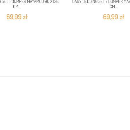
 SET + BUMPER MAYAMOO 90 X 120
BABY BEDDING SET + BUMPER MAY
CM...
CM...
69,99 zł
69,99 zł