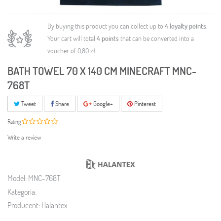
By buying this product you can collect up to
4
loyalty points
.
Your cart will total
4
points
that can be converted into a
voucher of
0,80 zł
.
BATH TOWEL 70 X 140 CM MINECRAFT MNC-
768T
Tweet
Share
Google+
Pinterest
Rating
Write a review
Model:
MNC-768T
Kategoria:
Producent:
Halantex