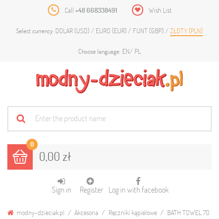
Call
+48 668338491
Wish List
DOLAR (USD)
EURO (EUR)
FUNT (GBP)
ZŁOTY (PLN)
Select currency:
EN
PL
Choose language:
0
0,00 zł
Sign in
Register
Log in with facebook
modny-dzieciak.pl
Akcesoria
Ręczniki kąpielowe
BATH TOWEL 70