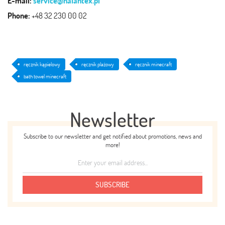
E-mail:
service@halantex.pl
Phone:
+48 32 230 00 02
ręcznik kąpielowy
ręcznik plażowy
ręcznik minecraft
bath towel minecraft
Newsletter
Subscribe to our newsletter and get notified about promotions, news and
more!
SUBSCRIBE