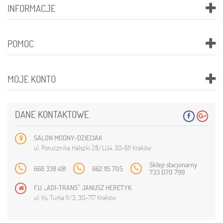
INFORMACJE
POMOC
MOJE KONTO
DANE KONTAKTOWE
SALON MODNY-DZIECIAK
ul. Porucznika Halszki 28/LU4, 30-611 Kraków
Sklep stacjonarny
668 338 491
662 115 705
733 070 799
F.U. „ADI-TRANS” JANUSZ HERETYK
ul. Ks. Turka 11/3, 30-717 Kraków