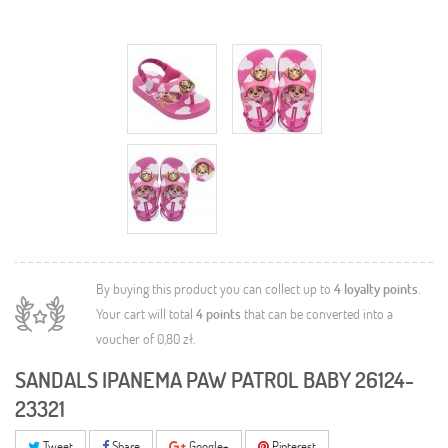
By buying this product you can collect up to
4
loyalty points
.
Your cart will total
4
points
that can be converted into a
voucher of
0,80 zł
.
SANDALS IPANEMA PAW PATROL BABY 26124-
23321
Tweet
Share
Google+
Pinterest