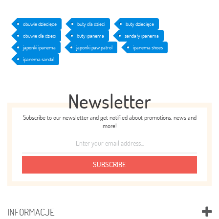
obuwie dziecięce
buty dla dzieci
buty dziecięce
obuwie dla dzieci
buty ipanema
sandały ipanema
japonki ipanema
japonki paw patrol
ipanema shoes
ipanema sandal
Newsletter
Subscribe to our newsletter and get notified about promotions, news and
more!
SUBSCRIBE
INFORMACJE