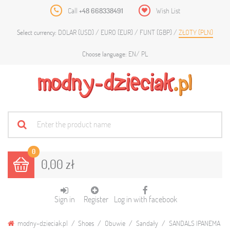
Call
+48 668338491
Wish List
DOLAR (USD)
EURO (EUR)
FUNT (GBP)
ZŁOTY (PLN)
Select currency:
EN
PL
Choose language:
0
0,00 zł
Sign in
Register
Log in with facebook
modny-dzieciak.pl
Shoes
Obuwie
Sandały
SANDALS IPANEMA