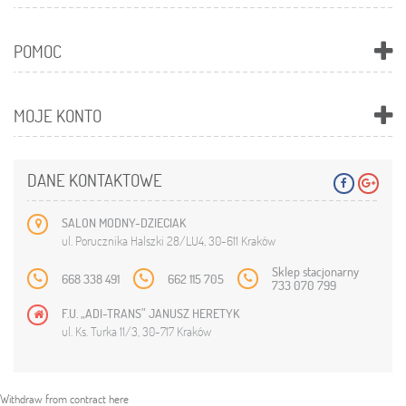
POMOC
MOJE KONTO
DANE KONTAKTOWE
SALON MODNY-DZIECIAK
ul. Porucznika Halszki 28/LU4, 30-611 Kraków
Sklep stacjonarny
668 338 491
662 115 705
733 070 799
F.U. „ADI-TRANS” JANUSZ HERETYK
ul. Ks. Turka 11/3, 30-717 Kraków
Withdraw from contract here