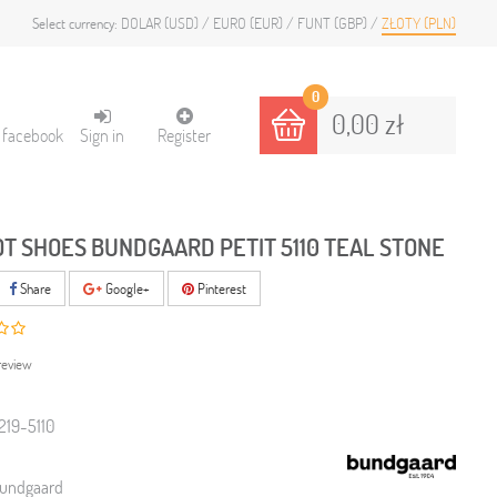
DOLAR (USD)
EURO (EUR)
FUNT (GBP)
ZŁOTY (PLN)
Select currency:
0
0,00 zł
h facebook
Sign in
Register
T SHOES BUNDGAARD PETIT 5110 TEAL STONE
Share
Google+
Pinterest
review
219-5110
undgaard