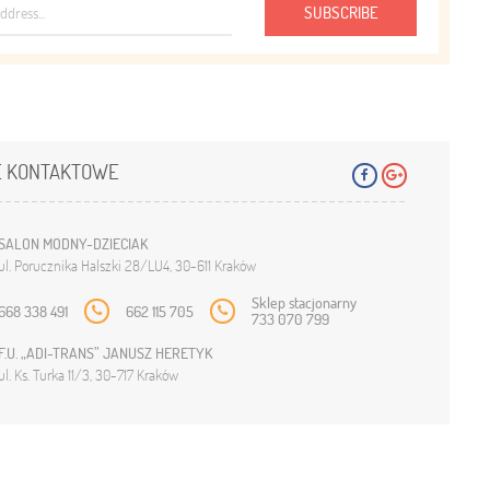
SUBSCRIBE
 KONTAKTOWE
SALON MODNY-DZIECIAK
ul. Porucznika Halszki 28/LU4, 30-611 Kraków
Sklep stacjonarny
668 338 491
662 115 705
733 070 799
F.U. „ADI-TRANS” JANUSZ HERETYK
ul. Ks. Turka 11/3, 30-717 Kraków