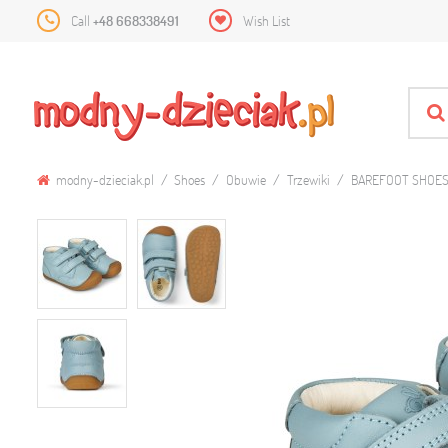
Call
+48 668338491
Wish List
modny-dzieciak.pl
Shoes
Obuwie
Trzewiki
BAREFOOT SHOES 