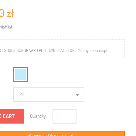
0 zł
ishlist
T SHOES BUNDGAARD PETIT 5110 TEAL STONE Modny-dzieciak.pl
22
O CART
Quantity:
Warning: Last items in stock!