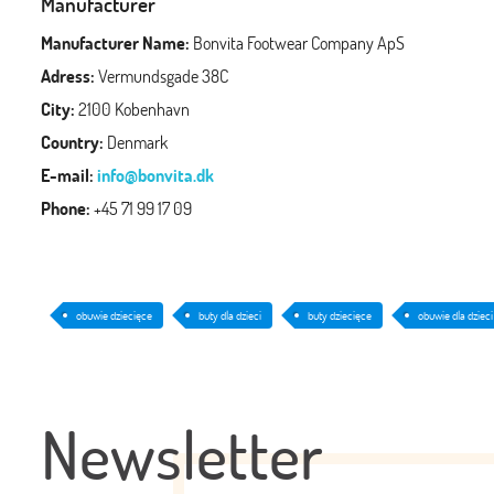
Manufacturer
Manufacturer Name:
Bonvita Footwear Company ApS
Adress:
Vermundsgade 38C
City:
2100 Kobenhavn
Country:
Denmark
E-mail:
info@bonvita.dk
Phone:
+45 71 99 17 09
obuwie dziecięce
buty dla dzieci
buty dziecięce
obuwie dla dzieci
Newsletter