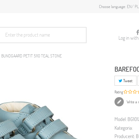
EN
PL
Choose language:
Log in wit
BUNDGAARD PETIT 5110 TEAL STONE
BAREFOO
Tweet
Rating
Write a 
Model:
BG101
Kategoria:
Producent:
B