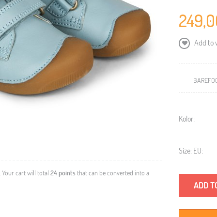
249,0
Add to w
BAREFOO
Kolor:
Size: EU:
. Your cart will total
24
points
that can be converted into a
ADD T