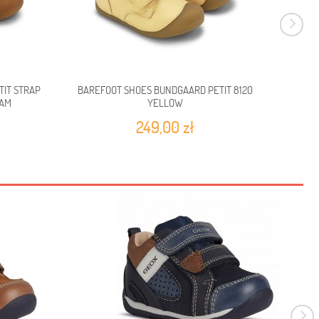
IT STRAP
BAREFOOT SHOES BUNDGAARD PETIT 8120
BAREF
EAM
YELLOW
249,00 zł