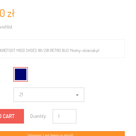
0 zł
ishlist
AREFOOT MIDO SHOES 181/281 RETRO BUS Modny-dzieciak.pl
21
O CART
Quantity:
Warning: Last items in stock!