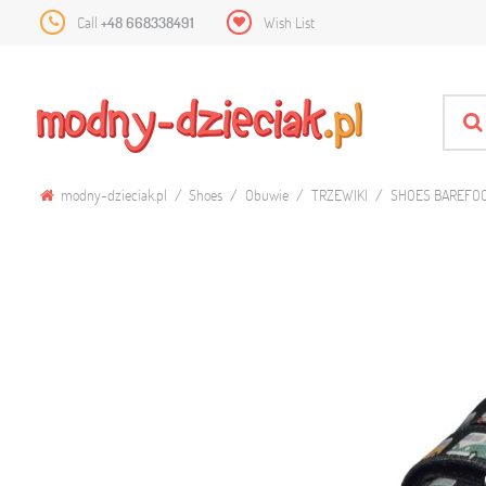
Call
+48 668338491
Wish List
modny-dzieciak.pl
Shoes
Obuwie
TRZEWIKI
SHOES BAREFOO