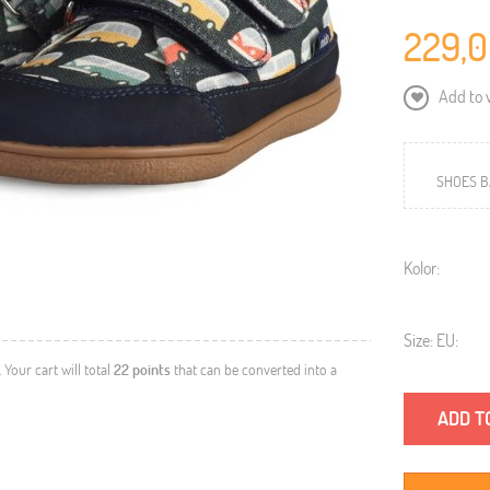
229,0
Add to w
SHOES B
Kolor:
Size: EU:
. Your cart will total
22
points
that can be converted into a
ADD T