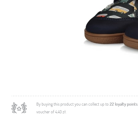
By buying this product you can collect up to
22
loyalty points
voucher of
4,40 zł
.