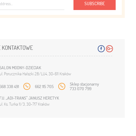
SUBSCRIBE
 KONTAKTOWE
SALON MODNY-DZIECIAK
ul. Porucznika Halszki 28/LU4, 30-611 Kraków
Sklep stacjonarny
668 338 491
662 115 705
733 070 799
F.U. „ADI-TRANS” JANUSZ HERETYK
ul. Ks. Turka 11/3, 30-717 Kraków