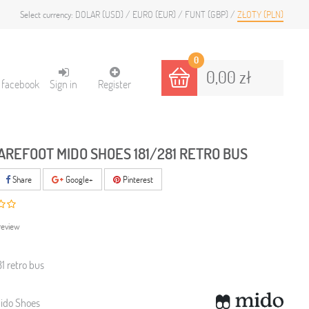
DOLAR (USD)
EURO (EUR)
FUNT (GBP)
ZŁOTY (PLN)
Select currency:
0
0,00 zł
h facebook
Sign in
Register
AREFOOT MIDO SHOES 181/281 RETRO BUS
Share
Google+
Pinterest
review
1 retro bus
ido Shoes