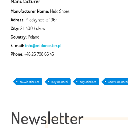
Manufacturer
Manufacturer Name:
Mido Shoes
Adress:
Międzyrzecka 106f
City:
21-400 Łuków
Country:
Poland
E-mail:
info@midonoster.pl
Phone:
+48 25 798 65 45
obuwie dziecięce
buty dla dzieci
buty dziecięce
obuwie dla dzieci
Newsletter