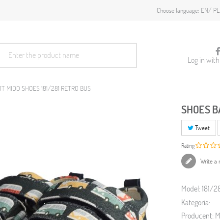
EN
PL
Choose language:
Log in wit
T MIDO SHOES 181/281 RETRO BUS
SHOES B
Tweet
Rating
Write a 
Model:
181/28
Kategoria:
Producent:
M