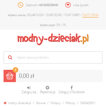
Zadzwoń
+48 668338491
Lista życzeń
DOLAR (USD)
EURO (EUR)
FUNT (GBP)
ZŁOTY (PLN)
Wybierz walutę:
EN
PL
Wybierz język:
0
0,00 zł
Zaloguj się
Rejestracja
Zaloguj z Facebook
modny-dzieciak.pl
Obuwie
Chłopcy
Półbuty
SNEAKERSY