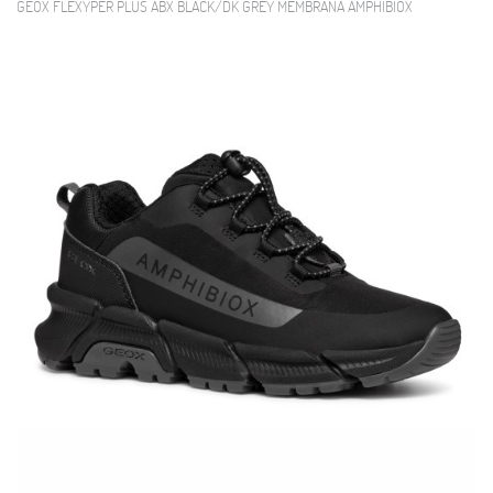
GEOX FLEXYPER PLUS ABX BLACK/DK GREY MEMBRANA AMPHIBIOX