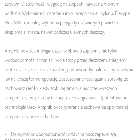
zapewni Ci stabilność i wygodę na stopach, nawet na mokrym
podłożu. Wykonane z materiału imitującego skórę i nylonu, Flexyper
Plus ABX to idealny wybór na przygody na świeżym powietrzu i
eksplorację miasta, nawet podczas ulewnych deszczy.
Amphibiox - Technologia użyta w obuwiu
zapewnia nie tylko
wodoodporność, chroniąc Twoje stopy przed deszczem, śniegiem i
błotem, ale także jeszcze bardziej podnosi oddychalność, by zapewnić
jak najlepszą termoregulację. Zastosowane rozwiązania sprawią, że
zachowasz ciepło, kiedy zrobi się zimno, a podczas wyższych
temperatur, Twoje stopy nie będą się przegrzewać. Opatentowane
technologia Geox Amphibiox to gwarancja zachowania optymalnej
temperatury przez cały dzień.
Maksymalna wodoodporność i oddychalność zapewniają
doskonałą ochronę nawet podczas ulewnego deszczu