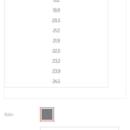
19,9
20,5
21,2
21,9
22,5
23,2
23,9
24,5
Kolor: