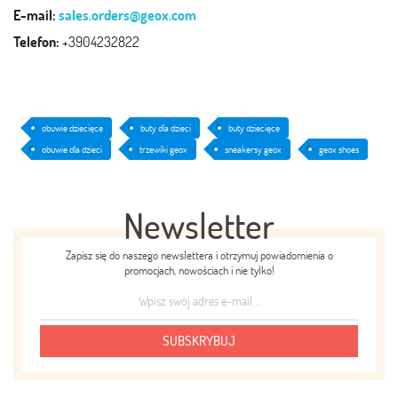
E-mail:
sales.orders@geox.com
Telefon:
+3904232822
obuwie dziecięce
buty dla dzieci
buty dziecięce
obuwie dla dzieci
trzewiki geox
sneakersy geox
geox shoes
Newsletter
Zapisz się do naszego newslettera i otrzymuj powiadomienia o
promocjach, nowościach i nie tylko!
SUBSKRYBUJ