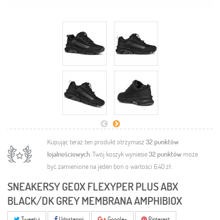
Kupując teraz ten produkt otrzymasz
32
punktów
lojalnościowych
. Twój koszyk wyniesie
32
punktów
może
być zamienione na jeden bon o wartości
6,40 zł
.
SNEAKERSY GEOX FLEXYPER PLUS ABX
BLACK/DK GREY MEMBRANA AMPHIBIOX
Tweetuj
Udostępnij
Google+
Pinterest