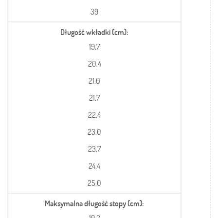
39
Długość wkładki (cm)
19,7
20,4
21,0
21,7
22,4
23,0
23,7
24,4
25,0
Maksymalna długość stopy (cm)
19,2