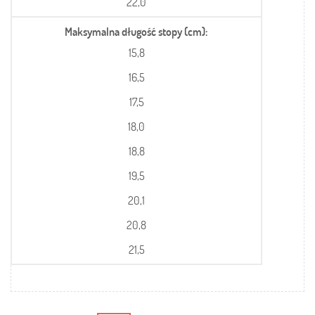
22,0
Maksymalna długość stopy (cm)
15,8
16,5
17,5
18,0
18,8
19,5
20,1
20,8
21,5