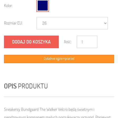
Kolor:
Rozmiar EU:
DODAJ DO KOSZYKA
Ilość:
Ostatnie egzemplarze!
OPIS
PRODUKTU
Sneakersy Bundgaard
The Walker Velcro
będą świetnym i
nieodzownym kompanem małych poszukiwaczy przygód.
Ponieważ