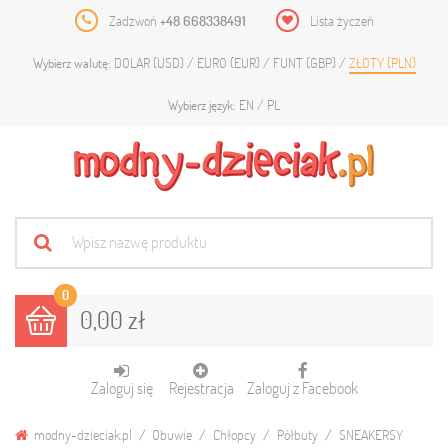
Zadzwoń
+48 668338491
Lista życzeń
DOLAR (USD)
EURO (EUR)
FUNT (GBP)
ZŁOTY (PLN)
Wybierz walutę:
EN
PL
Wybierz język:
0
0,00 zł
Zaloguj się
Rejestracja
Zaloguj z Facebook
modny-dzieciak.pl
Obuwie
Chłopcy
Półbuty
SNEAKERSY