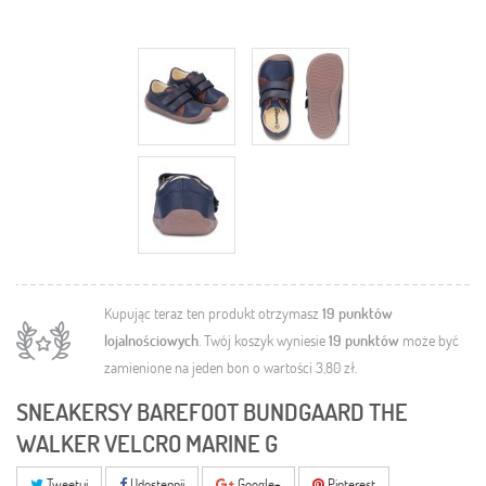
Kupując teraz ten produkt otrzymasz
19
punktów
lojalnościowych
. Twój koszyk wyniesie
19
punktów
może być
zamienione na jeden bon o wartości
3,80 zł
.
SNEAKERSY BAREFOOT BUNDGAARD THE
WALKER VELCRO MARINE G
Tweetuj
Udostępnij
Google+
Pinterest