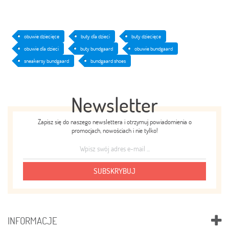
obuwie dziecięce
buty dla dzieci
buty dziecięce
obuwie dla dzieci
buty bundgaard
obuwie bundgaard
sneakersy bundgaard
bundgaard shoes
Newsletter
Zapisz się do naszego newslettera i otrzymuj powiadomienia o
promocjach, nowościach i nie tylko!
SUBSKRYBUJ
INFORMACJE