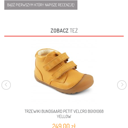
BĄDŹ PIERWSZYM KTÓRY NAPISZE RECENZJĘ!
ZOBACZ
TEŻ
TRZEWIKI BUNDGAARD PETIT VELCRO BG101068
K
YELLOW
249,00 zł