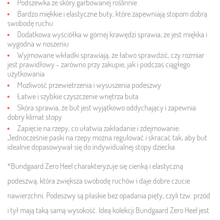
Podszewka ze skóry garbowanej roślinnie
Bardzo miękkie i elastyczne buty, które zapewniają stopom dobrą
swobodę ruchu
Dodatkowa wyściółka w górnej krawędzi sprawia, że ​​jest miękka i
wygodna w noszeniu
Wyjmowane wkładki sprawiają, że łatwo sprawdzić, czy rozmiar
jest prawidłowy - zarówno przy zakupie, jak i podczas ciągłego
użytkowania
Możliwość przewietrzenia i wysuszenia podeszwy
Łatwe i szybkie czyszczenie wnętrza buta
Skóra sprawia, że ​​but jest wyjątkowo oddychający i zapewnia
dobry klimat stopy
Zapięcie na rzepy, co ułatwia zakładanie i zdejmowanie.
Jednocześnie paski na rzepy można regulować i skracać tak, aby but
idealnie dopasowywał się do indywidualnej stopy dziecka
*Bundgaard Zero Heel charakteryzuje się cienką i elastyczną
podeszwą, która zwiększa swobodę ruchów i daje dobre czucie
nawierzchni. Podeszwy są płaskie bez opadania pięty, czyli tzw. przód
i tył mają taką samą wysokość. Ideą kolekcji Bundgaard Zero Heel jest