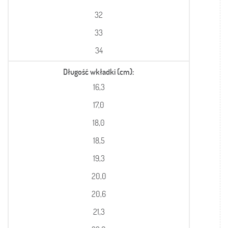
32
33
34
Długość wkładki (cm)
16,3
17,0
18,0
18,5
19,3
20,0
20,6
21,3