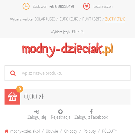
Zadzwoń
+48 668338491
Lista życzeń
DOLAR (USD)
EURO (EUR)
FUNT (GBP)
ZŁOTY (PLN)
Wybierz walutę:
EN
PL
Wybierz język:
0
0,00 zł
Zaloguj się
Rejestracja
Zaloguj z Facebook
modny-dzieciak.pl
Obuwie
Chłopcy
Półbuty
PÓŁBUTY