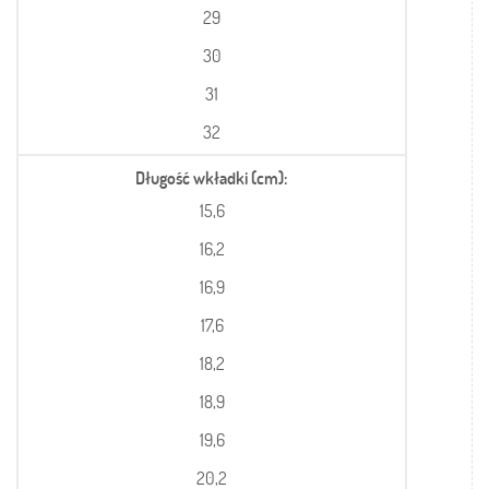
29
30
31
32
Długość wkładki (cm)
15,6
16,2
16,9
17,6
18,2
18,9
19,6
20,2