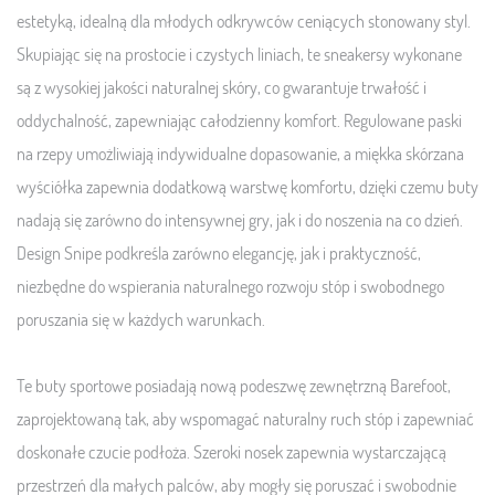
estetyką, idealną dla młodych odkrywców ceniących stonowany styl.
Skupiając się na prostocie i czystych liniach, te sneakersy wykonane
są z wysokiej jakości naturalnej skóry, co gwarantuje trwałość i
oddychalność, zapewniając całodzienny komfort. Regulowane paski
na rzepy umożliwiają indywidualne dopasowanie, a miękka skórzana
wyściółka zapewnia dodatkową warstwę komfortu, dzięki czemu buty
nadają się zarówno do intensywnej gry, jak i do noszenia na co dzień.
Design Snipe podkreśla zarówno elegancję, jak i praktyczność,
niezbędne do wspierania naturalnego rozwoju stóp i swobodnego
poruszania się w każdych warunkach.
Te buty sportowe posiadają nową podeszwę zewnętrzną Barefoot,
zaprojektowaną tak, aby wspomagać naturalny ruch stóp i zapewniać
doskonałe czucie podłoża. Szeroki nosek zapewnia wystarczającą
przestrzeń dla małych palców, aby mogły się poruszać i swobodnie