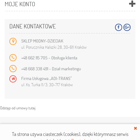
MOJE KONTO
DANE KONTAKTOWE
SKLEP MODNY-DZIECIAK
ul. Porucznika Halszki 28, 30-611 Kraków
+48 662 115 705 - Obsługa klienta
+48 668 338 491 - Dział marketingu
Firma Usługowa „ADI-TRANS”
ul. Ks. Turka 11/3, 30-717 Kraków
Odstąp od umowy tutaj
Copyright © 2019
modny-dzieciak.pl
. Wszelkie prawa zastrzeżone.
Ta strona używa ciasteczek (cookies), dzięki którym
nasz serwis