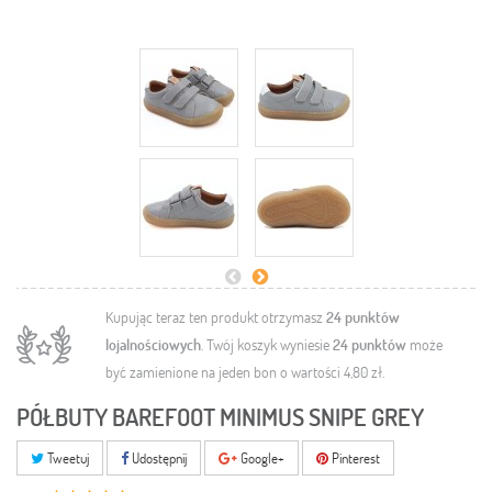
Kupując teraz ten produkt otrzymasz
24
punktów
lojalnościowych
. Twój koszyk wyniesie
24
punktów
może
być zamienione na jeden bon o wartości
4,80 zł
.
PÓŁBUTY BAREFOOT MINIMUS SNIPE GREY
Tweetuj
Udostępnij
Google+
Pinterest