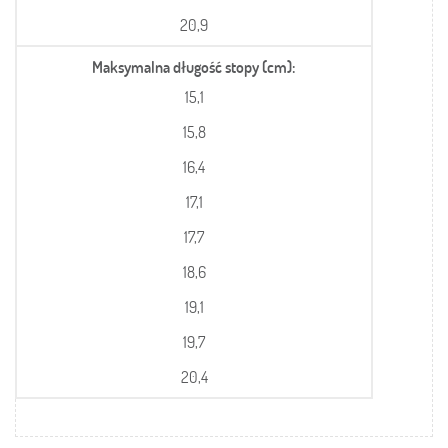
20,9
Maksymalna długość stopy (cm)
15,1
15,8
16,4
17,1
17,7
18,6
19,1
19,7
20,4