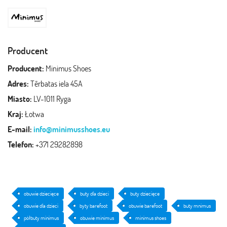
Producent
Producent:
Minimus Shoes
Adres:
Tērbatas iela 45A
Miasto:
LV-1011 Ryga
Kraj:
Łotwa
E-mail:
info@minimusshoes.eu
Telefon:
+371 29282898
obuwie dziecięce
buty dla dzieci
buty dziecięce
obuwie dla dzieci
byty barefoot
obuwie barefoot
buty mnimus
półbuty minimus
obuwie minimus
minimus shoes