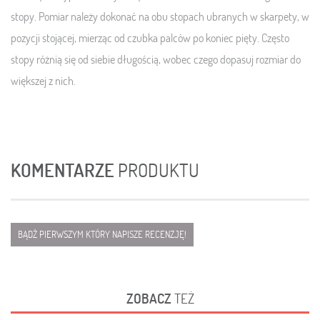
stopy. Pomiar należy dokonać na obu stopach ubranych w skarpety, w
pozycji stojącej, mierząc od czubka palców po koniec pięty. Często
stopy różnią się od siebie długością, wobec czego dopasuj rozmiar do
większej z nich.
KOMENTARZE
PRODUKTU
BĄDŹ PIERWSZYM KTÓRY NAPISZE RECENZJĘ!
ZOBACZ
TEŻ