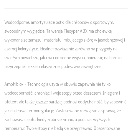
Wodoodporne, amortyzujące botki dla chłopców o sportowym,
swobodnym wyglądzie. Ta wersja Flexyper ABX ma cholewkę
wykonaną ze zamszu i materiału imitującego skórę w jasnobrązowej i
czarnej kolorystyce. Idealne rozwiązanie zarówno na przygody na
świeżym powietrzu, jak i na codzienne wyjścia, opiera się na bardzo
przyczepnej, lekkiej i elastycznej podeszwie zewnętrznej.
Amphibiox - Technologia użyta w obuwiu
zapewnia nie tylko
wodoodporność, chroniąc Twoje stopy przed deszczem, śniegiem i
błotem, ale także jeszcze bardziej podnosi oddychalność, by zapewnić
jak najlepszą termoregulację. Zastosowane rozwiązania sprawią, że
zachowasz ciepło, kiedy zrobi się zimno, a podczas wyższych
temperatur, Twoje stopy nie będą się przegrzewać. Opatentowane