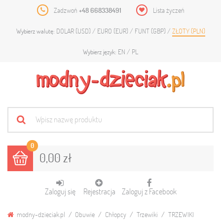
Zadzwoń
+48 668338491
Lista życzeń
DOLAR (USD)
EURO (EUR)
FUNT (GBP)
ZŁOTY (PLN)
Wybierz walutę:
EN
PL
Wybierz język:
0
0,00 zł
Zaloguj się
Rejestracja
Zaloguj z Facebook
modny-dzieciak.pl
Obuwie
Chłopcy
Trzewiki
TRZEWIKI