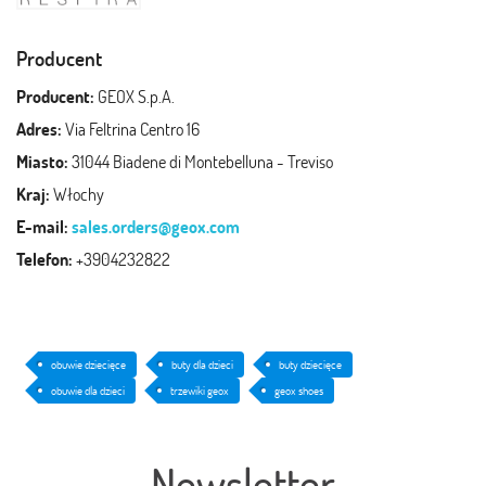
Producent
Producent:
GEOX S.p.A.
Adres:
Via Feltrina Centro 16
Miasto:
31044 Biadene di Montebelluna - Treviso
Kraj:
Włochy
E-mail:
sales.orders@geox.com
Telefon:
+3904232822
obuwie dziecięce
buty dla dzieci
buty dziecięce
obuwie dla dzieci
trzewiki geox
geox shoes
Newsletter