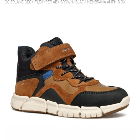
OCIEPLANE GEOX FLEXYPER ABX BROWN/BLACK MEMBRANA AMPHIBIOX