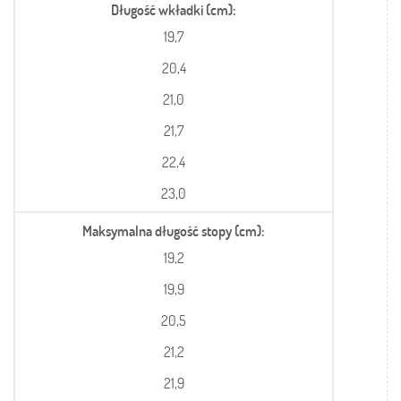
Długość wkładki (cm)
19,7
20,4
21,0
21,7
22,4
23,0
Maksymalna długość stopy (cm)
19,2
19,9
20,5
21,2
21,9