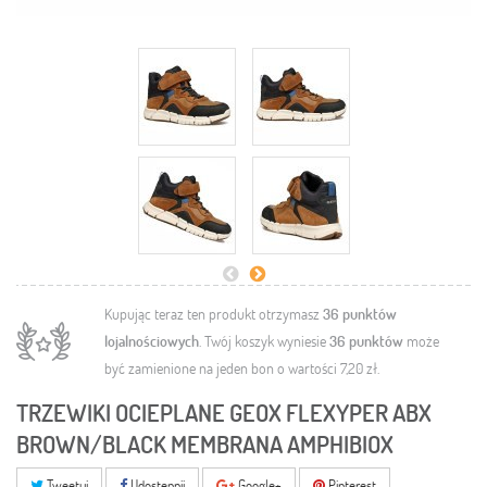
Kupując teraz ten produkt otrzymasz
36
punktów
lojalnościowych
. Twój koszyk wyniesie
36
punktów
może
być zamienione na jeden bon o wartości
7,20 zł
.
TRZEWIKI OCIEPLANE GEOX FLEXYPER ABX
BROWN/BLACK MEMBRANA AMPHIBIOX
Tweetuj
Udostępnij
Google+
Pinterest