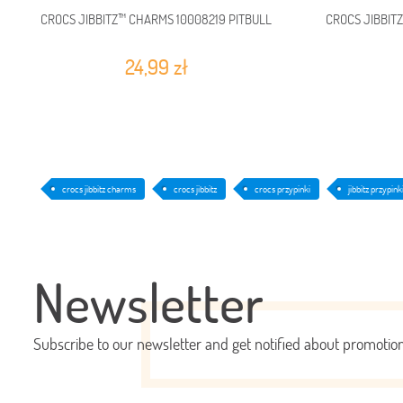
CROCS JIBBITZ™ CHARMS 10008219 PITBULL
CROCS JIBBIT
24,99 zł
crocs jibbitz charms
crocs jibbitz
crocs przypinki
jibbitz przypink
Newsletter
Subscribe to our newsletter and get notified about promoti