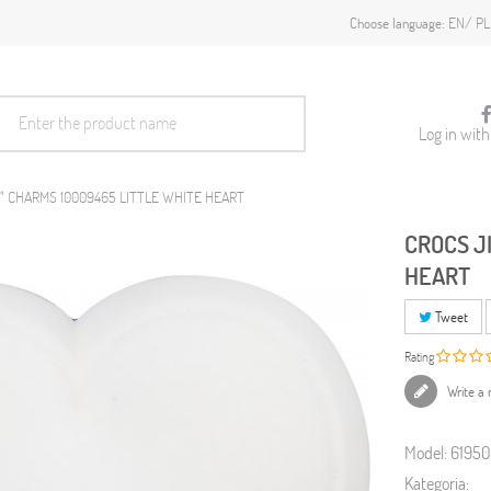
EN
PL
Choose language:
Log in wit
™ CHARMS 10009465 LITTLE WHITE HEART
CROCS J
HEART
Tweet
Rating
Write a 
Model:
6195
Kategoria: