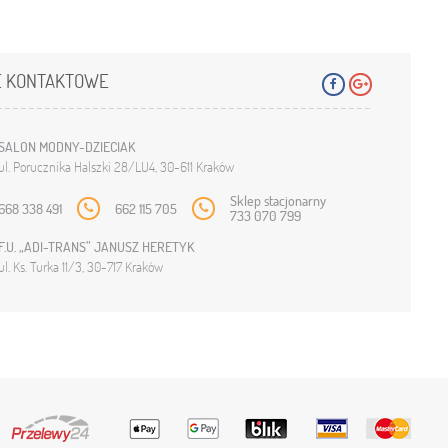
 KONTAKTOWE
SALON MODNY-DZIECIAK
ul. Porucznika Halszki 28/LU4, 30-611 Kraków
Sklep stacjonarny
668 338 491
662 115 705
733 070 799
F.U. „ADI-TRANS” JANUSZ HERETYK
ul. Ks. Turka 11/3, 30-717 Kraków