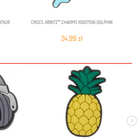
07428
CROCS JIBBITZ™ CHARMS 10007556 DOLPHIN
CR
24,99 zł