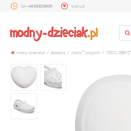
Call
+48 668338491
Wish List
modny-dzieciak.pl
Akcesoria
Jibbitz™ przypinki
CROCS JIBBITZ