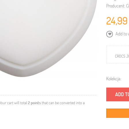
Producent:
C
24,99
Add to w
CROCS J
Kolekcja:
ADD T
 Your cart will total
2
points
that can be converted into a