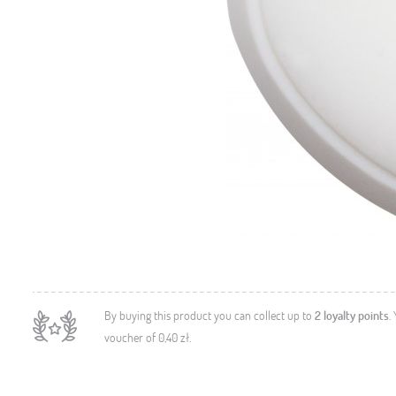
By buying this product you can collect up to
2
loyalty points
.
voucher of
0,40 zł
.