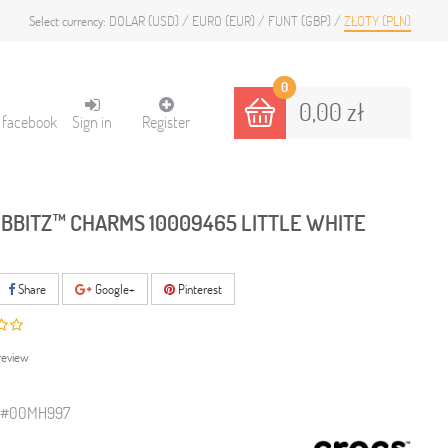
DOLAR (USD)
EURO (EUR)
FUNT (GBP)
ZŁOTY (PLN)
Select currency:
0
0,00 zł
h facebook
Sign in
Register
IBBITZ™ CHARMS 10009465 LITTLE WHITE
Share
Google+
Pinterest
review
0#00MH997