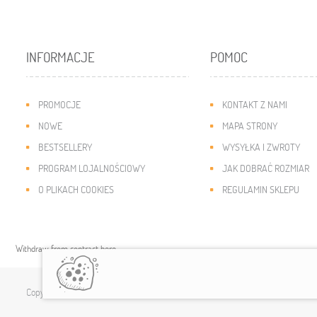
INFORMACJE
POMOC
PROMOCJE
KONTAKT Z NAMI
NOWE
MAPA STRONY
BESTSELLERY
WYSYŁKA I ZWROTY
PROGRAM LOJALNOŚCIOWY
JAK DOBRAĆ ROZMIAR
O PLIKACH COOKIES
REGULAMIN SKLEPU
Withdraw from contract here
Copyright © 2019
modny-dzieciak.pl
. All rights reserved.