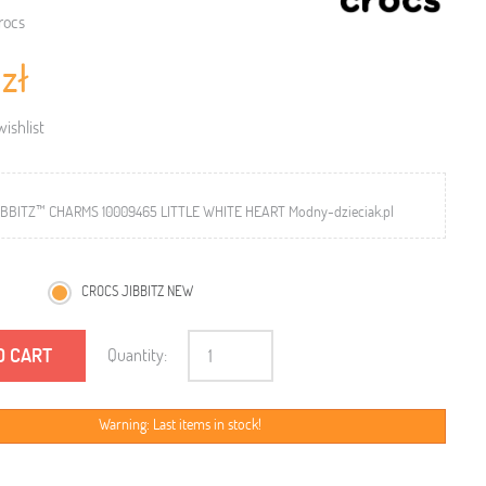
rocs
 zł
ishlist
IBBITZ™ CHARMS 10009465 LITTLE WHITE HEART Modny-dzieciak.pl
CROCS JIBBITZ NEW
O CART
Quantity:
Warning: Last items in stock!