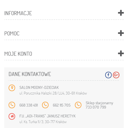
INFORMACJE
POMOC
MOJE KONTO
DANE KONTAKTOWE
SALON MODNY-DZIECIAK
ul. Porucznika Halszki 28/LU4, 30-611 Kraków
Sklep stacjonarny
668 338 491
662 115 705
733 070 799
F.U. „ADI-TRANS” JANUSZ HERETYK
ul. Ks. Turka 11/3, 30-717 Kraków