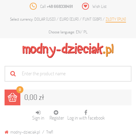
Call
+48 668338491
Wish List
DOLAR (USD)
EURO (EUR)
FUNT (GBP)
ZŁOTY (PLN)
Select currency:
EN
PL
Choose language:
0
0,00 zł
Sign in
Register
Log in with facebook
modny-dzieciak.pl
Trefl