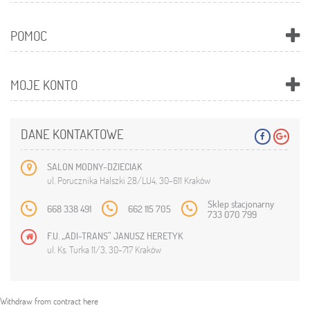
POMOC
MOJE KONTO
DANE KONTAKTOWE
SALON MODNY-DZIECIAK
ul. Porucznika Halszki 28/LU4, 30-611 Kraków
Sklep stacjonarny
668 338 491
662 115 705
733 070 799
F.U. „ADI-TRANS” JANUSZ HERETYK
ul. Ks. Turka 11/3, 30-717 Kraków
Withdraw from contract here