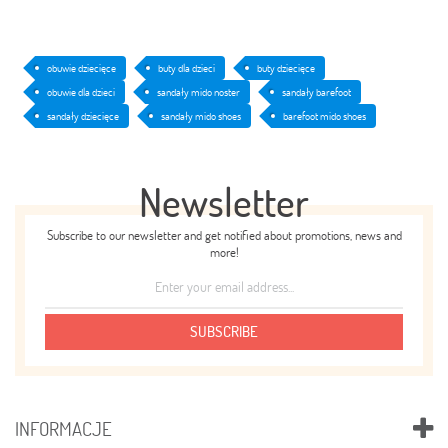
obuwie dziecięce
buty dla dzieci
buty dziecięce
obuwie dla dzieci
sandały mido noster
sandały barefoot
sandały dziecięce
sandały mido shoes
barefoot mido shoes
Newsletter
Subscribe to our newsletter and get notified about promotions, news and
more!
SUBSCRIBE
INFORMACJE