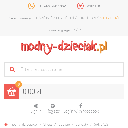
Call
+48 668338491
Wish List
DOLAR (USD)
EURO (EUR)
FUNT (GBP)
ZŁOTY (PLN)
Select currency:
EN
PL
Choose language:
0
0,00 zł
Sign in
Register
Log in with facebook
modny-dzieciak.pl
Shoes
Obuwie
Sandały
SANDALS