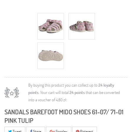
By buying this product you can collect up to
24
loyalty
points
. Your cart will total
24
points
that can be converted
into a voucher of
4,80 zł
.
SANDALS BAREFOOT MIDO SHOES 61-07/ 71-01
PINK TULIP
Tweet
Share
Google+
Pinterest