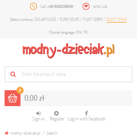
Call
+48 668338491
Wish List
DOLAR (USD)
EURO (EUR)
FUNT (GBP)
ZŁOTY (PLN)
Select currency:
EN
PL
Choose language:
0
0,00 zł
Sign in
Register
Log in with facebook
modny-dzieciak.pl
Search