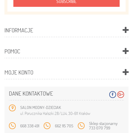
SUBSCRIBE
INFORMACJE
POMOC
MOJE KONTO
DANE KONTAKTOWE
SALON MODNY-DZIECIAK
ul. Porucznika Halszki 28/LU4, 30-611 Kraków
Sklep stacjonarny
668 338 491
662 115 705
733 070 799