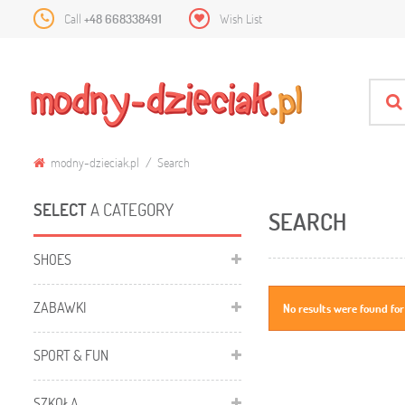
Call
+48 668338491
Wish List
modny-dzieciak.pl
Search
SELECT
A CATEGORY
SEARCH
SHOES
ZABAWKI
No results were found for
SPORT & FUN
SZKOŁA