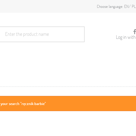
EN
PL
Choose language:
Log in wit
 your search "ręcznik barbie"