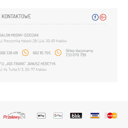
 KONTAKTOWE
SALON MODNY-DZIECIAK
ul. Porucznika Halszki 28/LU4, 30-611 Kraków
Sklep stacjonarny
668 338 491
662 115 705
733 070 799
F.U. „ADI-TRANS” JANUSZ HERETYK
ul. Ks. Turka 11/3, 30-717 Kraków