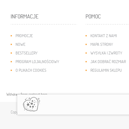
INFORMACJE
POMOC
PROMOCJE
KONTAKT Z NAMI
NOWE
MAPA STRONY
BESTSELLERY
WYSYŁKA I ZWROTY
PROGRAM LOJALNOŚCIOWY
JAK DOBRAĆ ROZMIAR
O PLIKACH COOKIES
REGULAMIN SKLEPU
Withdraw from contract here
Copyright © 2019
modny-dzieciak.pl
. All rights reserved.