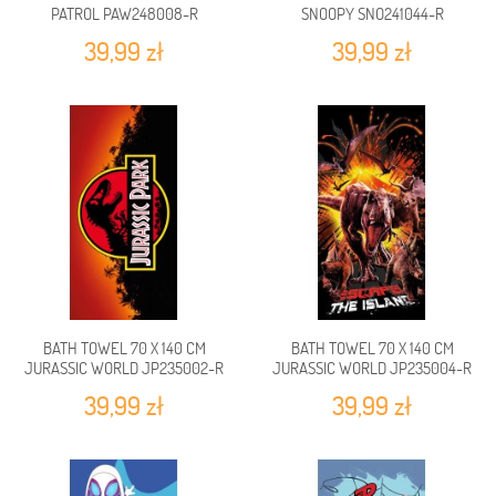
PATROL PAW248008-R
SNOOPY SNO241044-R
39,99 zł
39,99 zł
BATH TOWEL 70 X 140 CM
BATH TOWEL 70 X 140 CM
JURASSIC WORLD JP235002-R
JURASSIC WORLD JP235004-R
39,99 zł
39,99 zł