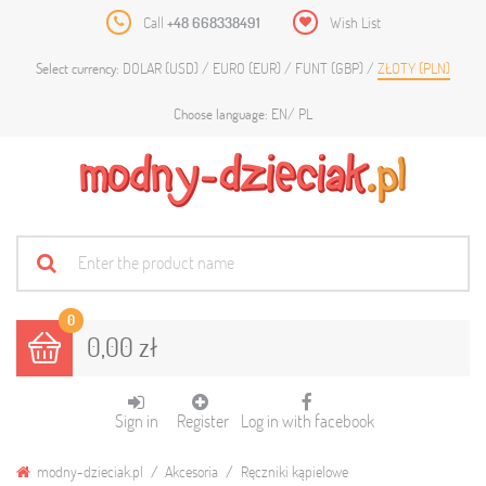
Call
+48 668338491
Wish List
DOLAR (USD)
EURO (EUR)
FUNT (GBP)
ZŁOTY (PLN)
Select currency:
EN
PL
Choose language:
0
0,00 zł
Sign in
Register
Log in with facebook
modny-dzieciak.pl
Akcesoria
Ręczniki kąpielowe