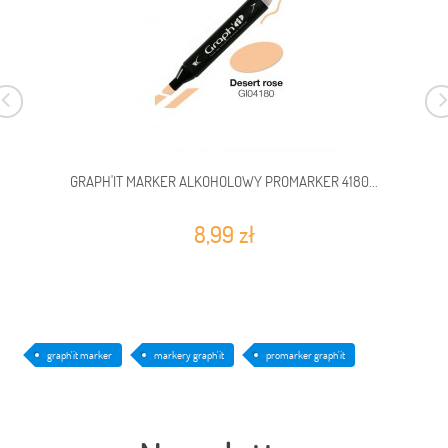
GRAPH'IT MARKER ALKOHOLOWY PROMARKER 4180...
8,99 zł
graph'it marker
markery graph'it
promarker graph'it