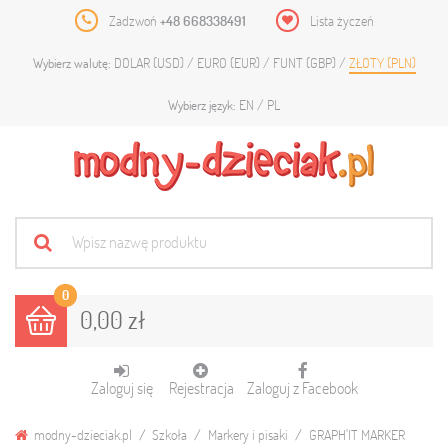
Zadzwoń
+48 668338491
Lista życzeń
DOLAR (USD)
EURO (EUR)
FUNT (GBP)
ZŁOTY (PLN)
Wybierz walutę:
EN
PL
Wybierz język:
0
0,00 zł
Zaloguj się
Rejestracja
Zaloguj z Facebook
modny-dzieciak.pl
Szkoła
Markery i pisaki
GRAPH'IT MARKER