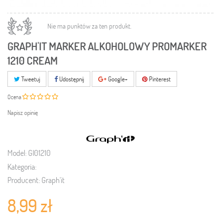
Nie ma punktów za ten produkt.
GRAPH'IT MARKER ALKOHOLOWY PROMARKER
1210 CREAM
Tweetuj
Udostępnij
Google+
Pinterest
Ocena
Napisz opinię
Model:
GI01210
Kategoria:
Producent:
Graph'it
8,99 zł