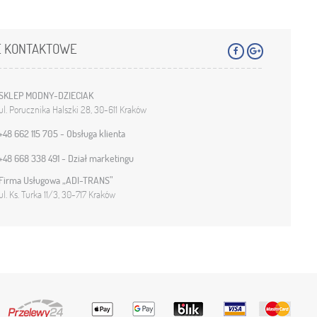
E KONTAKTOWE
SKLEP MODNY-DZIECIAK
ul. Porucznika Halszki 28, 30-611 Kraków
+48 662 115 705 - Obsługa klienta
+48 668 338 491 - Dział marketingu
Firma Usługowa „ADI-TRANS”
ul. Ks. Turka 11/3, 30-717 Kraków