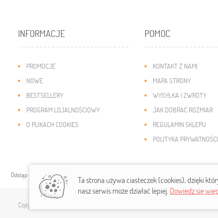
INFORMACJE
POMOC
PROMOCJE
KONTAKT Z NAMI
NOWE
MAPA STRONY
BESTSELLERY
WYSYŁKA I ZWROTY
PROGRAM LOJALNOŚCIOWY
JAK DOBRAĆ ROZMIAR
O PLIKACH COOKIES
REGULAMIN SKLEPU
POLITYKA PRYWATNOŚCI
Odstąp od umowy tutaj
Ta strona używa ciasteczek (cookies), dzięki któ
nasz serwis może działać lepiej.
Dowiedz się więc
Copyright © 2019
modny-dzieciak.pl
. Wszelkie prawa zastrzeżone.