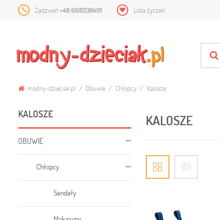
Zadzwoń
+48 668338491
Lista życzeń
modny-dzieciak.pl
Obuwie
Chłopcy
Kalosze
KALOSZE
KALOSZE
OBUWIE
Chłopcy
Sandały
Mokasyny