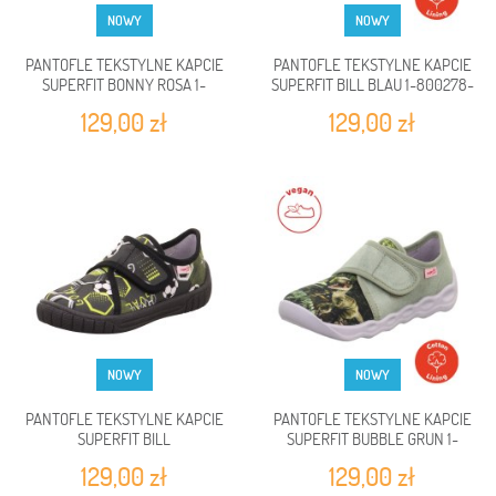
NOWY
NOWY
PANTOFLE TEKSTYLNE KAPCIE
PANTOFLE TEKSTYLNE KAPCIE
SUPERFIT BONNY ROSA 1-
SUPERFIT BILL BLAU 1-800278-
000280-5530
8110
129,00 zł
129,00 zł
NOWY
NOWY
PANTOFLE TEKSTYLNE KAPCIE
PANTOFLE TEKSTYLNE KAPCIE
SUPERFIT BILL
SUPERFIT BUBBLE GRUN 1-
SCHWARZ/MEHRFARBIG 1-
006274-7530
129,00 zł
129,00 zł
000279-0010