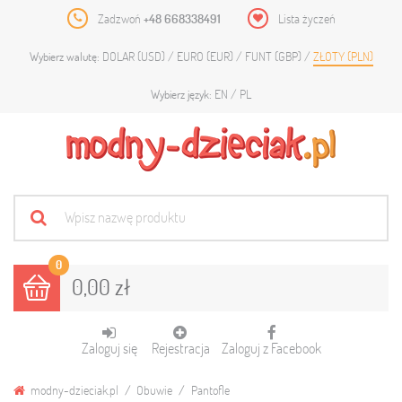
Zadzwoń
+48 668338491
Lista życzeń
DOLAR (USD)
EURO (EUR)
FUNT (GBP)
ZŁOTY (PLN)
Wybierz walutę:
EN
PL
Wybierz język:
0
0,00 zł
Zaloguj się
Rejestracja
Zaloguj z Facebook
modny-dzieciak.pl
Obuwie
Pantofle