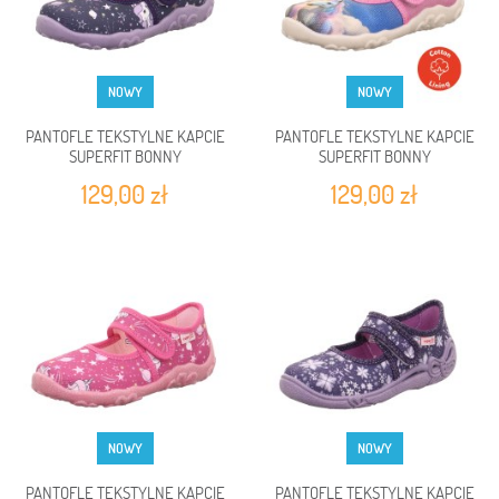
NOWY
NOWY
PANTOFLE TEKSTYLNE KAPCIE
PANTOFLE TEKSTYLNE KAPCIE
SUPERFIT BONNY
SUPERFIT BONNY
LILA/MEHRFARBIG 1-800283-
ROSA/MEHRFARBIG 1-000281-
129,00 zł
129,00 zł
8570
5560
NOWY
NOWY
PANTOFLE TEKSTYLNE KAPCIE
PANTOFLE TEKSTYLNE KAPCIE