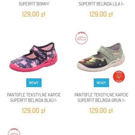
SUPERFIT BONNY
SUPERFIT BELINDA LILA 1-
ROSA/MEHRFARBIG 1-800283-
800288-8570
129,00 zł
129,00 zł
5550
NOWY
NOWY
PANTOFLE TEKSTYLNE KAPCIE
PANTOFLE TEKSTYLNE KAPCIE
SUPERFIT BELINDA BLAU 1-
SUPERFIT BELINDA GRUN 1-
800288-8100
800288-7030
129,00 zł
129,00 zł