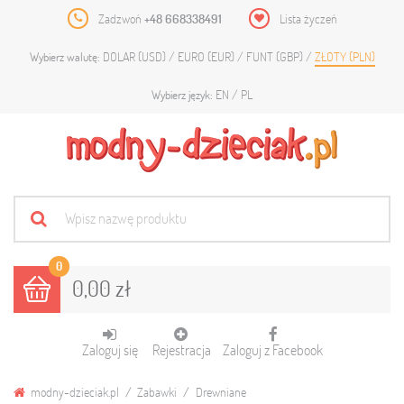
Zadzwoń
+48 668338491
Lista życzeń
DOLAR (USD)
EURO (EUR)
FUNT (GBP)
ZŁOTY (PLN)
Wybierz walutę:
EN
PL
Wybierz język:
0
0,00 zł
Zaloguj się
Rejestracja
Zaloguj z Facebook
modny-dzieciak.pl
Zabawki
Drewniane