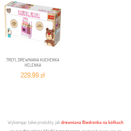
TREFL DREWNIANA KUCHENKA
HELENKA
229,99 zł
Wybierając takie produkty, jak
drewniana Biedronka
na kółkach
czy też
drewniane klocki z magnesem,
możesz być pewien, że