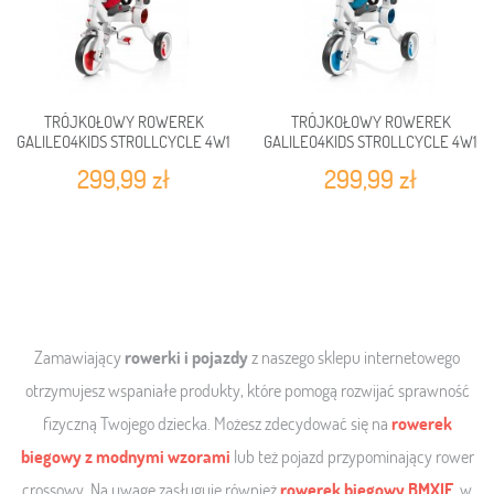
TRÓJKOŁOWY ROWEREK
TRÓJKOŁOWY ROWEREK
GALILEO4KIDS STROLLCYCLE 4W1
GALILEO4KIDS STROLLCYCLE 4W1
RED
BLUE
299,99 zł
299,99 zł
Zamawiający
rowerki i pojazdy
z naszego sklepu internetowego
otrzymujesz wspaniałe produkty, które pomogą rozwijać sprawność
fizyczną Twojego dziecka. Możesz zdecydować się na
rowerek
biegowy z modnymi wzorami
lub też pojazd przypominający rower
crossowy. Na uwagę zasługuje również
rowerek biegowy BMXIE
,
w