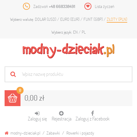
Zadzwoń
+48 668338491
Lista życzeń
DOLAR (USD)
EURO (EUR)
FUNT (GBP)
ZŁOTY (PLN)
Wybierz walutę:
EN
PL
Wybierz język:
0
0,00 zł
Zaloguj się
Rejestracja
Zaloguj z Facebook
modny-dzieciak.pl
Zabawki
Rowerki i pojazdy