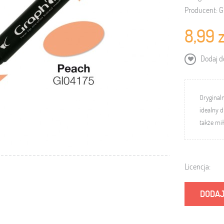
Producent:
G
8,99 z
Dodaj do
Oryginal
idealny d
także mi
Licencja:
DODAJ