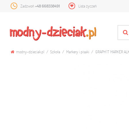
Zadzwoń
+48 668338491
Lista życzeń
modny-dzieciak.pl
Szkoła
Markery i pisaki
GRAPH'IT MARKER A