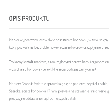
OPIS
PRODUKTU
Marker wyposażony jest w dwie poliestrowe końcówki, w tym; ściętą
który pozwala na bezproblemowe łączenie kolorów oraz płynne prze
Trójkątny kształt markera, z zaokrąglonymi narożnikami i ergonomi
wysychaniu końcówek (efekt kliknięcia podczas zamykania).
Markery Graph'it świetnie sprawdzają się na papierze, brystolu, szk
Szeroka, ścięta końcówka 1,7 mm, pozwala na stawianie linii o różnej 
precyzyjne oddawanie najdrobniejszych detali.