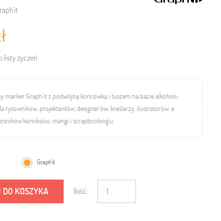
raph'it
ł
 listy życzeń
ny marker Graph'it z podwójną końcówką i tuszem na bazie alkoholu
la rysowników, projektantów, designer’ów, kreślarzy, ilustratorów, a
łośników komiksów, mangi i scrapbooking’u.
Graph'it
 DO KOSZYKA
Ilość: