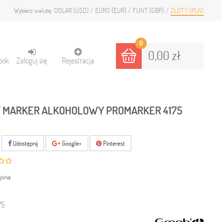
DOLAR (USD)
EURO (EUR)
FUNT (GBP)
ZŁOTY (PLN)
Wybierz walutę:
0
0,00 zł
ook
Zaloguj się
Rejestracja
T MARKER ALKOHOLOWY PROMARKER 4175
Udostępnij
Google+
Pinterest
pinię
75