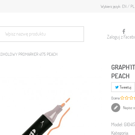
EN
PL
Wybierz język:
Zaloguj z Faceb
LKOHOLOWY PROMARKER 4175 PEACH
GRAPH'I
PEACH
Tweetuj
Ocena
Napisz o
Model:
GI041
Kategoria: