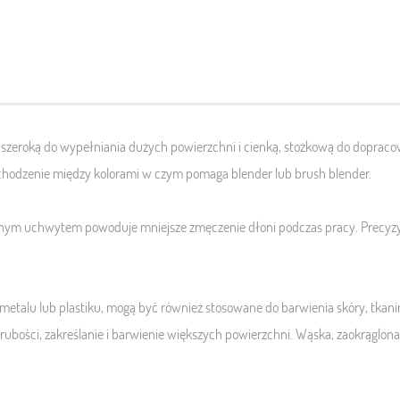
, szeroką do wypełniania dużych powierzchni i cienką, stożkową do doprac
chodzenie między kolorami w czym pomaga blender lub brush blender.
cznym uchwytem powoduje mniejsze zmęczenie dłoni podczas pracy. Precyzyj
le, metalu lub plastiku, mogą być również stosowane do barwienia skóry, tka
grubości, zakreślanie i barwienie większych powierzchni. Wąska, zaokrąglona 