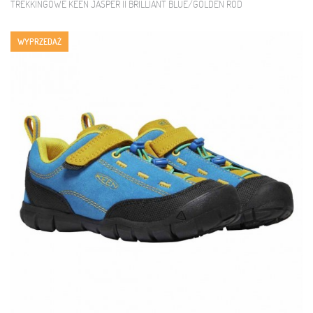
TREKKINGOWE KEEN JASPER II BRILLIANT BLUE/GOLDEN ROD
WYPRZEDAŻ