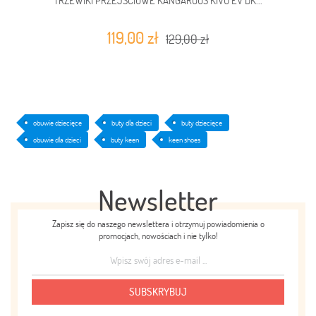
119,00 zł
129,00 zł
obuwie dziecięce
buty dla dzieci
buty dziecięce
obuwie dla dzieci
buty keen
keen shoes
Newsletter
Zapisz się do naszego newslettera i otrzymuj powiadomienia o
promocjach, nowościach i nie tylko!
SUBSKRYBUJ