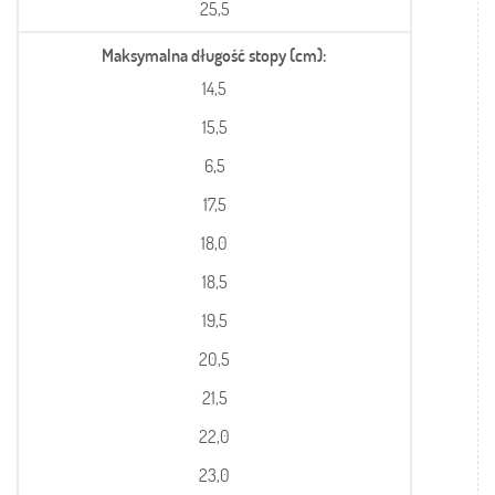
25,5
Maksymalna długość stopy (cm)
14,5
15,5
6,5
17,5
18,0
18,5
19,5
20,5
21,5
22,0
23,0