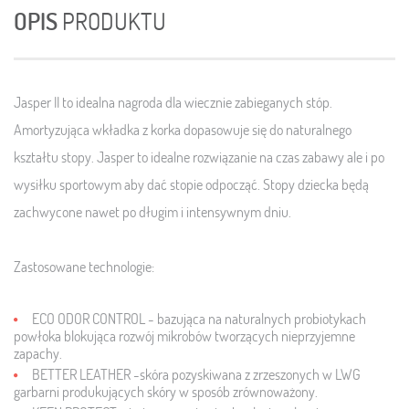
OPIS
PRODUKTU
Jasper II to idealna nagroda dla wiecznie zabieganych stóp.
Amortyzująca wkładka z korka dopasowuje się do naturalnego
kształtu stopy. Jasper to idealne rozwiązanie na czas zabawy ale i po
wysiłku sportowym aby dać stopie odpocząć. Stopy dziecka będą
zachwycone nawet po długim i intensywnym dniu.
Zastosowane technologie:
ECO ODOR CONTROL
- bazująca na naturalnych probiotykach
powłoka blokująca rozwój mikrobów tworzących nieprzyjemne
zapachy.
BETTER LEATHER
-skóra pozyskiwana z zrzeszonych w LWG
garbarni produkujących skóry w sposób zrównoważony.