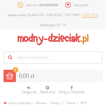
Zadzwoń
+48 668338491
Lista życzeń
DOLAR (USD)
EURO (EUR)
FUNT (GBP)
ZŁOTY (PLN)
Wybierz walutę:
EN
PL
Wybierz język:
0
0,00 zł
Zaloguj się
Rejestracja
Zaloguj z Facebook
modny-dzieciak.pl
Obuwie
Chłopcy
Trzewiki
BUTY