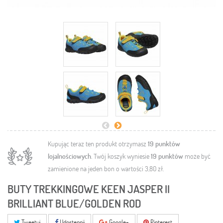
Kupując teraz ten produkt otrzymasz
19
punktów
lojalnościowych
. Twój koszyk wyniesie
19
punktów
może być
zamienione na jeden bon o wartości
3,80 zł
.
BUTY TREKKINGOWE KEEN JASPER II
BRILLIANT BLUE/GOLDEN ROD
Tweetuj
Udostępnij
Google+
Pinterest