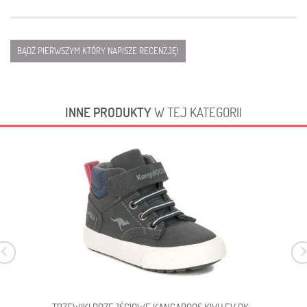
BĄDŹ PIERWSZYM KTÓRY NAPISZE RECENZJĘ!
INNE PRODUKTY
W TEJ KATEGORII
TRZEWIKI PRZEJŚCIOWE KANGAROOS KIVU EV DK...