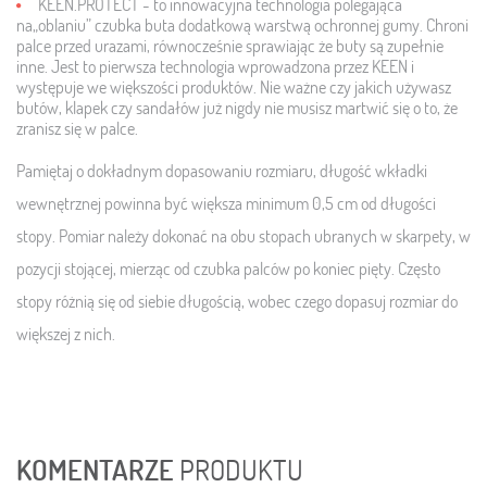
KEEN.PROTECT -
to innowacyjna technologia polegająca
na„oblaniu” czubka buta dodatkową warstwą ochronnej gumy. Chroni
palce przed urazami, równocześnie sprawiając że buty są zupełnie
inne. Jest to pierwsza technologia wprowadzona przez KEEN i
występuje we większości produktów. Nie ważne czy jakich używasz
butów, klapek czy sandałów już nigdy nie musisz martwić się o to, że
zranisz się w palce.
Pamiętaj o dokładnym dopasowaniu rozmiaru, długość wkładki
wewnętrznej powinna być większa minimum 0,5 cm od długości
stopy. Pomiar należy dokonać na obu stopach ubranych w skarpety, w
pozycji stojącej, mierząc od czubka palców po koniec pięty. Często
stopy różnią się od siebie długością, wobec czego dopasuj rozmiar do
większej z nich.
KOMENTARZE
PRODUKTU