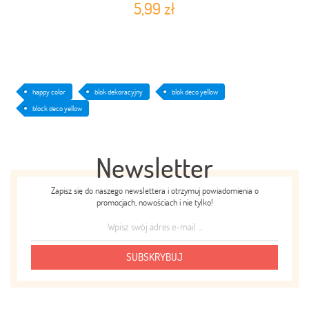
5,99 zł
happy color
blok dekoracyjny
blok deco yellow
block deco yellow
Newsletter
Zapisz się do naszego newslettera i otrzymuj powiadomienia o
promocjach, nowościach i nie tylko!
SUBSKRYBUJ