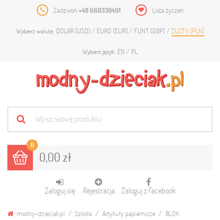
Zadzwoń
+48 668338491
Lista życzeń
DOLAR (USD)
EURO (EUR)
FUNT (GBP)
ZŁOTY (PLN)
Wybierz walutę:
EN
PL
Wybierz język:
0
0,00 zł
Zaloguj się
Rejestracja
Zaloguj z Facebook
modny-dzieciak.pl
Szkoła
Artykuły papiernicze
BLOK