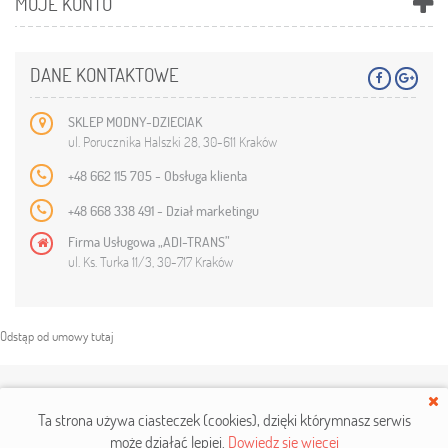
MOJE KONTO
DANE KONTAKTOWE
SKLEP MODNY-DZIECIAK
ul. Porucznika Halszki 28, 30-611 Kraków
+48 662 115 705 - Obsługa klienta
+48 668 338 491 - Dział marketingu
Firma Usługowa „ADI-TRANS”
ul. Ks. Turka 11/3, 30-717 Kraków
Odstąp od umowy tutaj
Copyright © 2019
modny-dzieciak.pl
. Wszelkie prawa zastrzeżone.
Ta strona używa ciasteczek (cookies), dzięki którym
nasz serwis
może działać lepiej.
Dowiedz się więcej