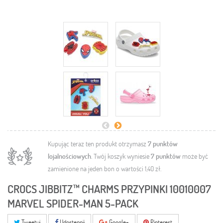
Kupując teraz ten produkt otrzymasz
7
punktów
lojalnościowych
. Twój koszyk wyniesie
7
punktów
może być
zamienione na jeden bon o wartości
1,40 zł
.
CROCS JIBBITZ™ CHARMS PRZYPINKI 10010007
MARVEL SPIDER-MAN 5-PACK
Tweetuj
Udostępnij
Google+
Pinterest