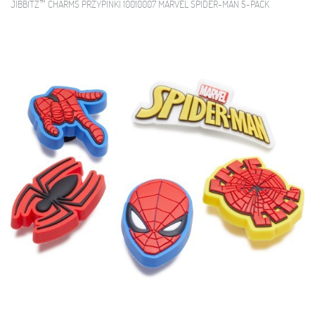
JIBBITZ™ CHARMS PRZYPINKI 10010007 MARVEL SPIDER-MAN 5-PACK