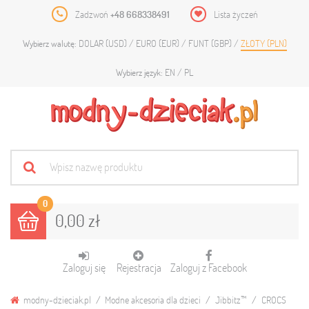
Zadzwoń
+48 668338491
Lista życzeń
DOLAR (USD)
EURO (EUR)
FUNT (GBP)
ZŁOTY (PLN)
Wybierz walutę:
EN
PL
Wybierz język:
0
0,00 zł
Zaloguj się
Rejestracja
Zaloguj z Facebook
modny-dzieciak.pl
Modne akcesoria dla dzieci
Jibbitz™
CROCS