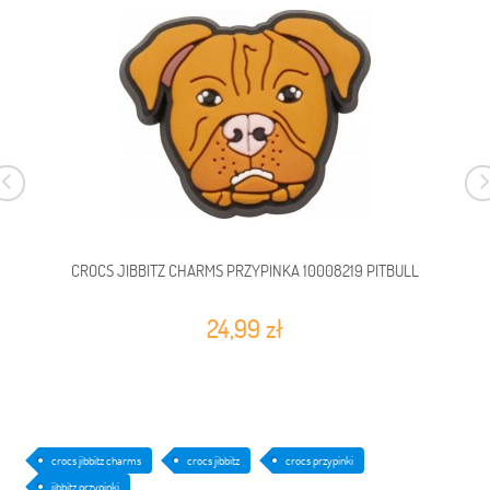
CROCS JIBBITZ CHARMS PRZYPINKA 10008219 PITBULL
24,99 zł
crocs jibbitz charms
crocs jibbitz
crocs przypinki
jibbitz przypinki