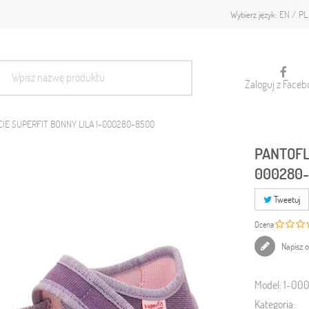
EN
PL
Wybierz język:
Zaloguj z Faceb
IE SUPERFIT BONNY LILA 1-000280-8500
PANTOFL
000280
Tweetuj
Ocena
Napisz o
Model:
1-00
Kategoria: