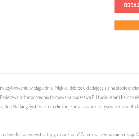
DODAJ
ugim użytkowaniu w ciągu dnia
. Miękka, dobrze układająca się na stopie ch
Podeszwa to
bezpośrednio formowana podeszwa PU (poliuretan) bardzo e
l
ę Non Marking System, która eliminuje powstawanie zarysowań na podłod
e środowisko, we wszystkich jego aspektach? Zatem na pewno zainteresuje C