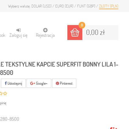
DOLAR (USD)
EURO (EUR)
FUNT (GBP)
ZŁOTY (PLN)
Wybierz walutę:
0
0,00 zł
ook
Zaloguj się
Rejestracja
E TEKSTYLNE KAPCIE SUPERFIT BONNY LILA 1-
-8500
Udostępnij
Google+
Pinterest
pinię
0280-8500