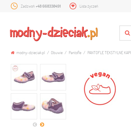
Zadzwoń
+48 668338491
Lista życzeń
modny-dzieciak.pl
Obuwie
Pantofle
PANTOFLE TEKSTYLNE KAPC