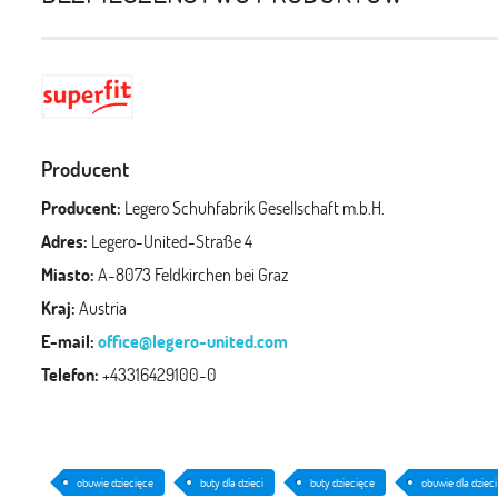
Producent
Producent:
Legero Schuhfabrik Gesellschaft m.b.H.
Adres:
Legero-United-Straße 4
Miasto:
A-8073 Feldkirchen bei Graz
Kraj:
Austria
E-mail:
office@legero-united.com
Telefon:
+43316429100-0
obuwie dziecięce
buty dla dzieci
buty dziecięce
obuwie dla dzieci