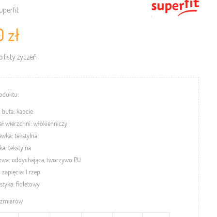
uperfit
0 zł
 listy życzeń
oduktu:
 buta: kapcie
ał wierzchni: włókienniczy
wka: tekstylna
a: tekstylna
zwa: oddychająca, tworzywo PU
 zapięcia: 1 rzep
styka: fioletowy
ozmiarów