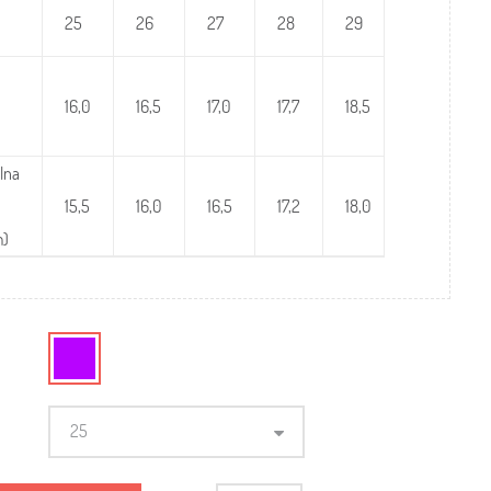
25
26
27
28
29
30
16,0
16,5
17,0
17,7
18,5
19,0
lna
15,5
16,0
16,5
17,2
18,0
18,5
m)
25