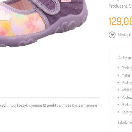
Producent:
S
129,0
Dodaj do
Cechy pr
Rodzaj
Materi
Podsze
Wkładk
Podes
Rodzaj
owych
. Twój koszyk wyniesie
12
punktów
może być zamienione
Kolory
Tabela r