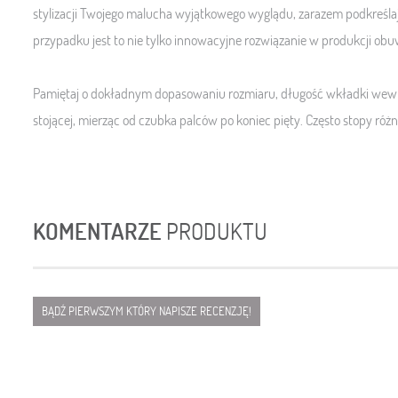
stylizacji Twojego malucha wyjątkowego wyglądu, zarazem podkreślaj
przypadku jest to nie tylko innowacyjne rozwiązanie w produkcji obuw
Pamiętaj o dokładnym dopasowaniu rozmiaru, długość wkładki wewnę
stojącej, mierząc od czubka palców po koniec pięty. Często stopy różn
KOMENTARZE
PRODUKTU
BĄDŹ PIERWSZYM KTÓRY NAPISZE RECENZJĘ!