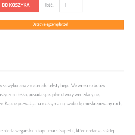
 DO KOSZYKA
Ilość:
Ostatnie egzemplarze!
olewka wykonana z materiału tekstylnego. We wnętrzu butów
astyczna i lekka,
posiada specjalne
otwory wentylacyjne,
ze.
Kapcie pozwalają na maksymalną swobodę i nieskrępowany ruch,
ię oferta
wegańskich kapci marki Superfit,
które dodadzą każdej