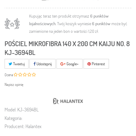
Kupując teraz ten produkt otrzymasz
6
punktów
lojalnościowych
. Twój koszyk wyniesie
6
punktów
może być
zamienione na jeden bon o wartości
1,20 zł
.
POŚCIEL MIKROFIBRA 140 X 200 CM KAIJU NO. 8
KJ-3694BL
Tweetuj
Udostępnij
Google+
Pinterest
Ocena
Napisz opinię
Model:
KJ-3694BL
Kategoria:
Producent:
Halantex