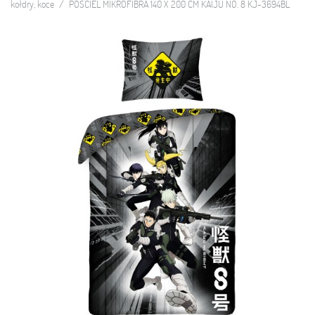
kołdry, koce
POŚCIEL MIKROFIBRA 140 X 200 CM KAIJU NO. 8 KJ-3694BL