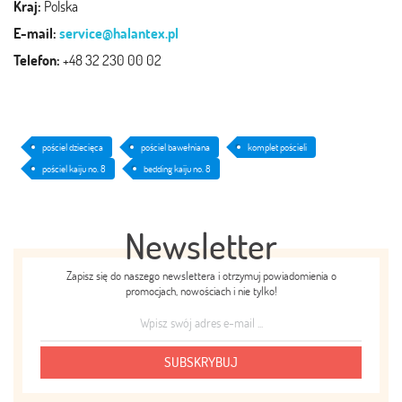
Kraj:
Polska
E-mail:
service@halantex.pl
Telefon:
+48 32 230 00 02
pościel dziecięca
pościel bawełniana
komplet pościeli
pościel kaiju no. 8
bedding kaiju no. 8
Newsletter
Zapisz się do naszego newslettera i otrzymuj powiadomienia o
promocjach, nowościach i nie tylko!
SUBSKRYBUJ