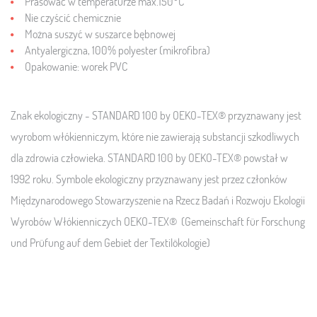
Prasować w temperaturze max.150°C
Nie czyścić chemicznie
Można suszyć w suszarce bębnowej
Antyalergiczna, 100% polyester (mikrofibra)
Opakowanie:
worek PVC
Znak ekologiczny - STANDARD 100 by OEKO-TEX® przyznawany jest
wyrobom włókienniczym, które nie zawierają substancji szkodliwych
dla zdrowia człowieka. STANDARD 100 by OEKO-TEX® powstał w
1992 roku. Symbole ekologiczny przyznawany jest przez członków
Międzynarodowego Stowarzyszenie na Rzecz Badań i Rozwoju Ekologii
Wyrobów Włókienniczych OEKO-TEX® (Gemeinschaft für Forschung
und Prüfung auf dem Gebiet der Textilökologie)