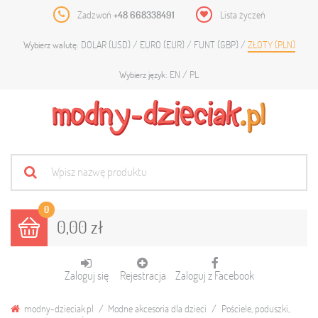
Zadzwoń
+48 668338491
Lista życzeń
DOLAR (USD)
EURO (EUR)
FUNT (GBP)
ZŁOTY (PLN)
Wybierz walutę:
EN
PL
Wybierz język:
0
0,00 zł
Zaloguj się
Rejestracja
Zaloguj z Facebook
modny-dzieciak.pl
Modne akcesoria dla dzieci
Pościele, poduszki,