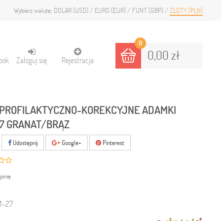
DOLAR (USD)
EURO (EUR)
FUNT (GBP)
ZŁOTY (PLN)
Wybierz walutę:
0
0,00 zł
ook
Zaloguj się
Rejestracja
PROFILAKTYCZNO-KOREKCYJNE ADAMKI
7 GRANAT/BRĄZ
Udostępnij
Google+
Pinterest
pinię
M-27