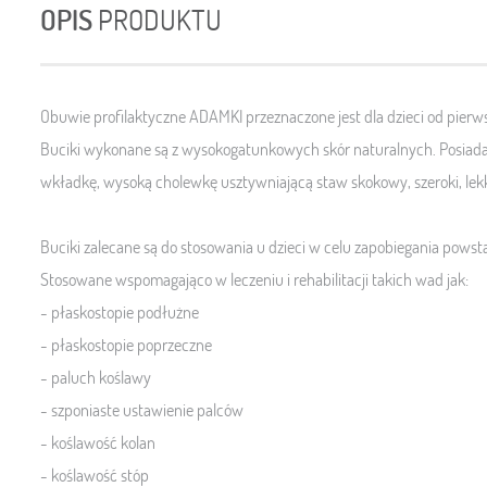
OPIS
PRODUKTU
Obuwie profilaktyczne ADAMKI
przeznaczone jest dla dzieci od pierw
Buciki wykonane są z wysokogatunkowych skór naturalnych. Posiad
wkładkę, wysoką cholewkę usztywniającą staw skokowy, szeroki, le
Buciki zalecane są do stosowania u dzieci w celu zapobiegania pow
Stosowane wspomagająco w leczeniu i rehabilitacji takich wad jak:
- płaskostopie podłużne
- płaskostopie poprzeczne
- paluch koślawy
- szponiaste ustawienie palców
- koślawość kolan
- koślawość stóp