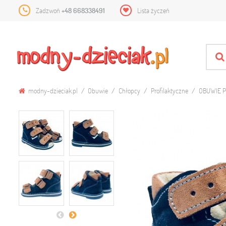
Zadzwoń
+48 668338491
Lista życzeń
modny-dzieciak.pl
Obuwie
Chłopcy
Profilaktyczne
OBUWIE P