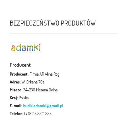
BEZPIECZEŃSTWO PRODUKTÓW
Producent
Producent:
Firma AR Alina Róg
Adres:
W. Orkana 70a
Miasto:
34-730 Mszana Dolna
Kraj:
Polska
E-mail:
bucikiadamki@gmail.pl
Telefon:
(+48) 18 33 11 338