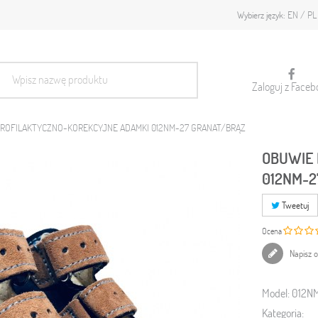
EN
PL
Wybierz język:
Zaloguj z Faceb
ROFILAKTYCZNO-KOREKCYJNE ADAMKI 012NM-27 GRANAT/BRĄZ
OBUWIE 
012NM-2
Tweetuj
Ocena
Napisz o
Model:
012N
Kategoria: