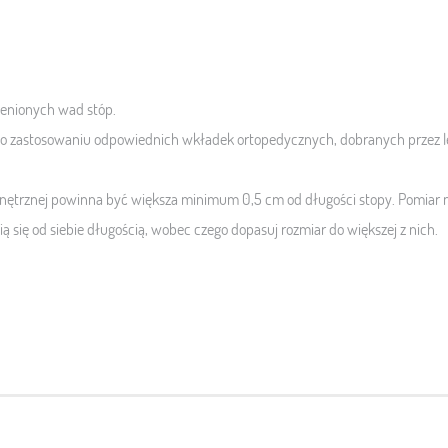
ienionych wad stóp.
zastosowaniu odpowiednich wkładek ortopedycznych, dobranych przez lek
trznej powinna być większa minimum 0,5 cm od długości stopy. Pomiar n
ią się od siebie długością, wobec czego dopasuj rozmiar do większej z nich.