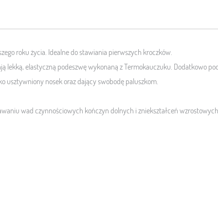
szego roku życia. Idealne do stawiania pierwszych kroczków.
ają lekką, elastyczną podeszwę wykonaną z Termokauczuku. Dodatkowo po
kko usztywniony nosek oraz dający swobodę paluszkom.
stawaniu wad czynnościowych kończyn dolnych i zniekształceń wzrostowych