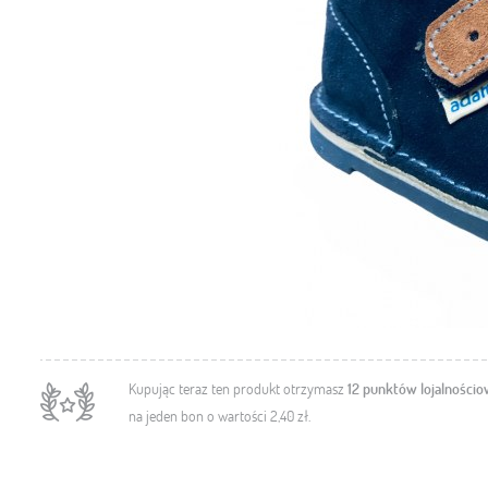
Kupując teraz ten produkt otrzymasz
12
punktów lojalności
na jeden bon o wartości
2,40 zł
.