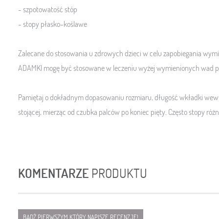
- szpotowatość stóp
- stopy płasko-koślawe
Zalecane do stosowania u zdrowych dzieci w celu zapobiegania wym
ADAMKI mogę być stosowane w leczeniu wyżej wymienionych wad po 
Pamiętaj o dokładnym dopasowaniu rozmiaru, długość wkładki wewnę
stojącej, mierząc od czubka palców po koniec pięty. Często stopy różn
KOMENTARZE
PRODUKTU
BĄDŹ PIERWSZYM KTÓRY NAPISZE RECENZJĘ!