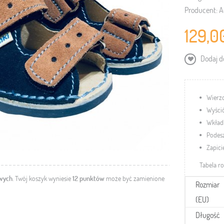
Producent:
A
129,0
Dodaj do
Wierzc
Wyśció
Wkładk
Podes
Zapici
Tabela r
owych
. Twój koszyk wyniesie
12
punktów
może być zamienione
Rozmiar
(EU)
Długość