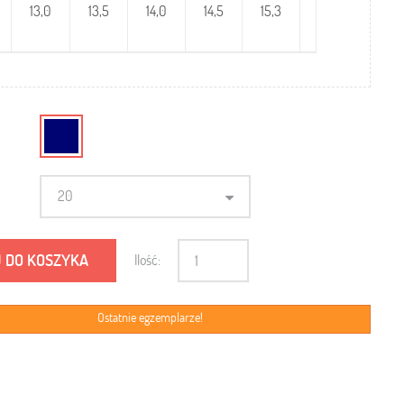
13,0
13,5
14,0
14,5
15,3
16,0
16,7
20
 DO KOSZYKA
Ilość:
Ostatnie egzemplarze!