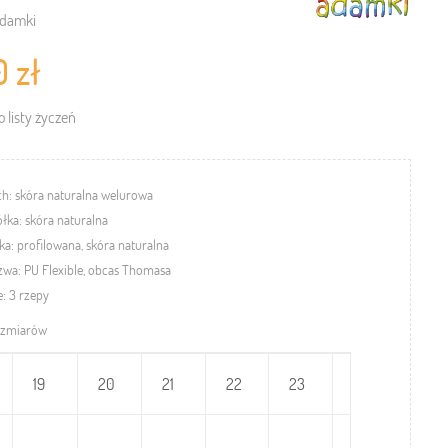
damki
0 zł
 listy życzeń
h: skóra naturalna welurowa
łka: skóra naturalna
a: profilowana, skóra naturalna
zwa:
PU Flexible, obcas Thomasa
e: 3 rzepy
ozmiarów
19
20
21
22
23
24
25