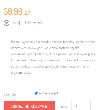
39,99 zł
Dodaj do listy życzeń
Ręcznik
wykonany z niezwykle miękkiej bawełny, s
zybko schnie i
dobrze wchłania wilgoć.
Twoje ciało zostanie szybko
wysuszone.
Ręcznik plażowy Dom z papieru
j
est idealny na plażę
lub na basen.
Z takim ręcznikiem
wieczorna kąpiel lub wakacyjny
pobyt na plaży może stać się wyczekiwaną i niezapomnianą
przyjemnością
.
La casa de papel
Licencja:
DODAJ DO KOSZYKA
Ilość: