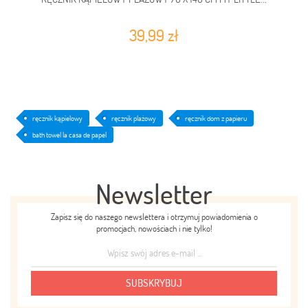
39,99 zł
ręcznik kąpielowy
ręcznik plażowy
ręcznik dom z papieru
bath towel la casa de papel
Newsletter
Zapisz się do naszego newslettera i otrzymuj powiadomienia o
promocjach, nowościach i nie tylko!
SUBSKRYBUJ