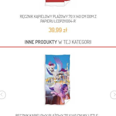
RĘCZNIK KĄPIELOWY PLAŻOWY 70 X 140 CM DOM Z
PAPIERU LCDP211004-R
39,99 zł
INNE PRODUKTY
W TEJ KATEGORII
RĘCZNIK KĄPIELOWY PLAŻOWY 70 X 140 CM MY LITTLE...