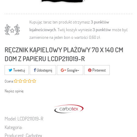
Kupując teraz ten produkt otrzymasz
3
punktów
lojalnościowych
. Twój koszyk wyniesie
3
punktów
może być
zamienione na jeden bon o wartości
0,60 zł
.
RĘCZNIK KĄPIELOWY PLAŻOWY 70 X 140 CM
DOM Z PAPIERU LCDP211019-R
Tweetuj
Udostępnij
Google+
Pinterest
Ocena
Napisz opinię
Model:
LCDP211019-R
Kategoria:
Producent:
Carbotex