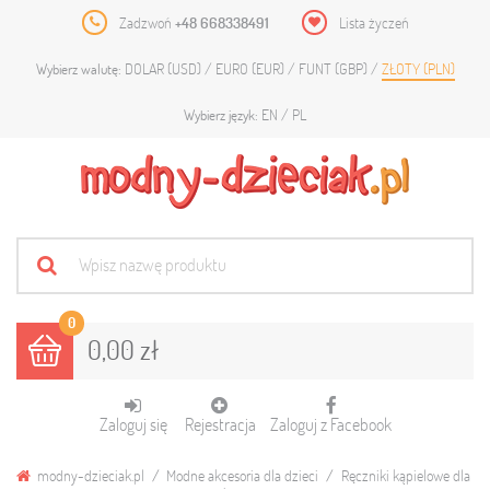
Zadzwoń
+48 668338491
Lista życzeń
DOLAR (USD)
EURO (EUR)
FUNT (GBP)
ZŁOTY (PLN)
Wybierz walutę:
EN
PL
Wybierz język:
0
0,00 zł
Zaloguj się
Rejestracja
Zaloguj z Facebook
modny-dzieciak.pl
Modne akcesoria dla dzieci
Ręczniki kąpielowe dla