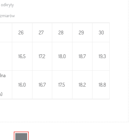
 odkryty
ozmiarów
26
27
28
29
30
31
16,5
17,2
18,0
18,7
19,3
20,0
lna
16,0
16,7
17,5
18,2
18,8
19,5
m)