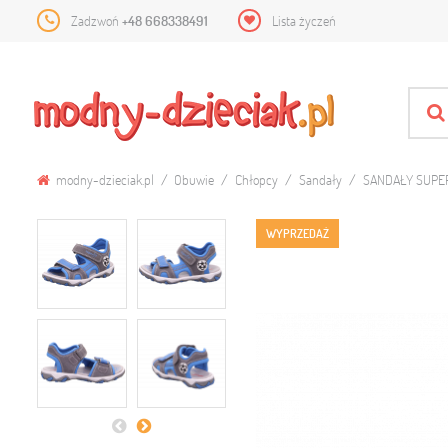
Zadzwoń
+48 668338491
Lista życzeń
modny-dzieciak.pl
Obuwie
Chłopcy
Sandały
SANDAŁY SUPER
WYPRZEDAŻ