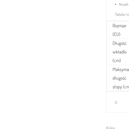
Nosek:
Tabela r
Rozmiar
(EU)
Długość
wkładki
(cm)
Maksyma
długość
stopy (c
0
Kolor: