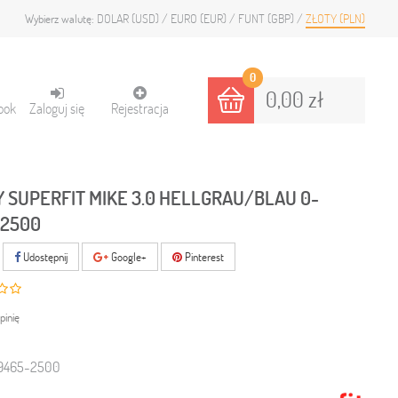
DOLAR (USD)
EURO (EUR)
FUNT (GBP)
ZŁOTY (PLN)
Wybierz walutę:
0
0,00 zł
ook
Zaloguj się
Rejestracja
 SUPERFIT MIKE 3.0 HELLGRAU/BLAU 0-
-2500
Udostępnij
Google+
Pinterest
pinię
9465-2500