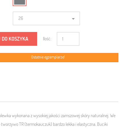
26
 DO KOSZYKA
Ilość:
Ostatnie egzemplarze!
holewka wykonana z wysokiej jakości zamszowej skóry naturalnej. We
e tworzywo TR
(termokauczuk) bardzo
lekka i elastyczna
. Buciki