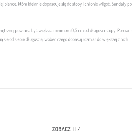
 piance, która idelanie dopasouje się do stopy i
chłonie wilgoć.
Sandały po
trznej powinna być większa minimum 0,5 cm od długości stopy. Pomiar n
ią się od siebie długością, wobec czego dopasuj rozmiar do większej z nich.
ZOBACZ
TEŻ