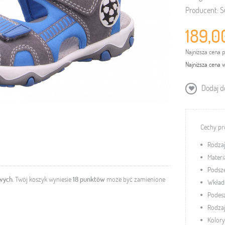
Producent:
S
189,0
Najniższa cena 
Najniższa cena w
Dodaj do
Cechy pr
Rodzaj
Materi
Podsze
owych
. Twój koszyk wyniesie
18
punktów
może być zamienione
Wkładk
Podes
Rodzaj
Kolory