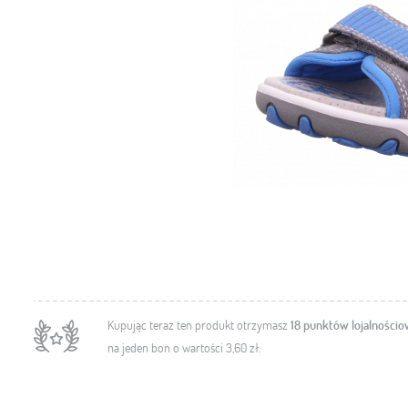
Kupując teraz ten produkt otrzymasz
18
punktów lojalności
na jeden bon o wartości
3,60 zł
.