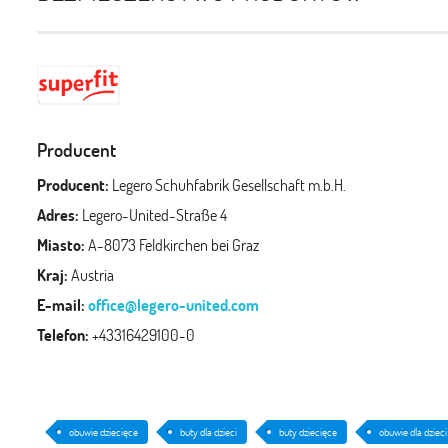
Producent
Producent:
Legero Schuhfabrik Gesellschaft m.b.H.
Adres:
Legero-United-Straße 4
Miasto:
A-8073 Feldkirchen bei Graz
Kraj:
Austria
E-mail:
office@legero-united.com
Telefon:
+43316429100-0
obuwie dziecięce
buty dla dzieci
buty dziecięce
obuwie dla dzieci