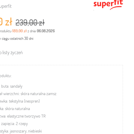
uperfit
0 zł
239,00 zł
produktu
189,00 zł
z dnia
06.08.2026
 ciągu ostatnich 30 dni
 listy życzeń
oduktu:
 buta: sandały
ał wierzchni: skóra naturalna zamsz
wka: tekstylna (neopren)
a: skóra naturalna
zwa:
elastyczne tworzywo TR
 zapięcia: 2 rzepy
styka: jasnoszary, niebieski