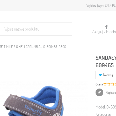
EN
PL
Wybierz język:
Zaloguj z Faceb
FIT MIKE 3.0 HELLGRAU/BLAU 0-609465-2500
SANDAŁY
609465
Tweetuj
Ocena
Napisz o
Model:
0-60
Kategoria: