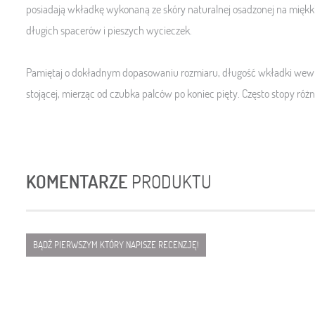
posiadają wkładkę wykonaną ze skóry naturalnej osadzonej na miękkiej
długich spacerów i pieszych wycieczek.
Pamiętaj o dokładnym dopasowaniu rozmiaru, długość wkładki wewnę
stojącej, mierząc od czubka palców po koniec pięty. Często stopy różn
KOMENTARZE
PRODUKTU
BĄDŹ PIERWSZYM KTÓRY NAPISZE RECENZJĘ!