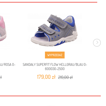
WYPRZEDAŻ
AU/ROSA 0-
SANDAŁY SUPERFIT FLOW HELLGRAU/BLAU 0-
SANDAŁ
600030-2500
179,00 zł
ł
219,00 zł