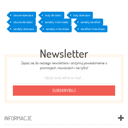
obuwie dziecięce
buty dla dzieci
buty dziecięce
obuwie dla dzieci
sandały mido noster
sandały barefoot
sandały dziecięce
sandały mido shoes
barefoot mido shoes
Newsletter
Zapisz się do naszego newslettera i otrzymuj powiadomienia o
promocjach, nowościach i nie tylko!
SUBSKRYBUJ
INFORMACJE