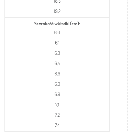
18,5
19,2
Szerokość wkładki (cm)
6,0
6,1
6,3
6,4
6,6
6,9
6,9
7,1
7,2
7,4