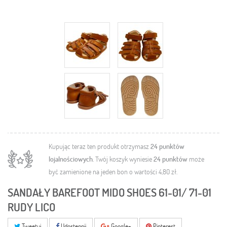
Kupując teraz ten produkt otrzymasz
24
punktów
lojalnościowych
. Twój koszyk wyniesie
24
punktów
może
być zamienione na jeden bon o wartości
4,80 zł
.
SANDAŁY BAREFOOT MIDO SHOES 61-01/ 71-01
RUDY LICO
Tweetuj
Udostępnij
Google+
Pinterest