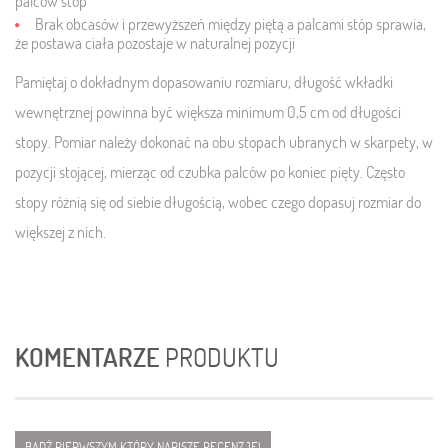
palców stóp
Brak obcasów i przewyższeń między piętą a palcami stóp sprawia,
że postawa ciała pozostaje w naturalnej pozycji
Pamiętaj o dokładnym dopasowaniu rozmiaru, długość wkładki
wewnętrznej powinna być większa minimum 0,5 cm od długości
stopy. Pomiar należy dokonać na obu stopach ubranych w skarpety, w
pozycji stojącej, mierząc od czubka palców po koniec pięty. Często
stopy różnią się od siebie długością, wobec czego dopasuj rozmiar do
większej z nich.
KOMENTARZE
PRODUKTU
BĄDŹ PIERWSZYM KTÓRY NAPISZE RECENZJĘ!