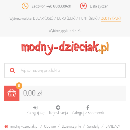
Zadzwoń
+48 668338491
Lista życzeń
DOLAR (USD)
EURO (EUR)
FUNT (GBP)
ZŁOTY (PLN)
Wybierz walutę:
EN
PL
Wybierz język:
0
0,00 zł
Zaloguj się
Rejestracja
Zaloguj z Facebook
modny-dzieciak.pl
Obuwie
Dziewczynki
Sandały
SANDAŁY