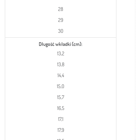
28
29
30
Długość wkładki (cm)
13,2
13,8
14,4
15,0
15,7
16,5
17,1
17,9