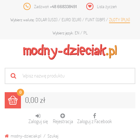
Zadzwoń
+48 668338491
Lista życzeń
DOLAR (USD)
EURO (EUR)
FUNT (GBP)
ZŁOTY (PLN)
Wybierz walutę:
EN
PL
Wybierz język:
0
0,00 zł
Zaloguj się
Rejestracja
Zaloguj z Facebook
modny-dzieciak.pl
Szukaj