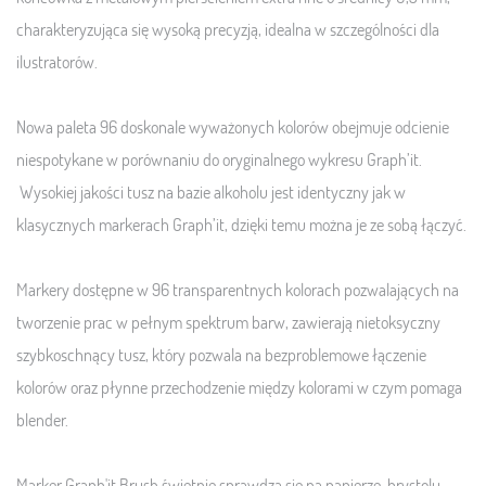
charakteryzująca się wysoką precyzją, idealna w szczególności dla
ilustratorów.
Nowa paleta 96 doskonale wyważonych kolorów obejmuje odcienie
niespotykane w porównaniu do oryginalnego wykresu Graph’it.
Wysokiej jakości tusz na bazie alkoholu jest identyczny jak w
klasycznych markerach Graph’it, dzięki temu można je ze sobą łączyć.
Markery dostępne w 96 transparentnych kolorach pozwalających na
tworzenie prac w pełnym spektrum barw, zawierają nietoksyczny
szybkoschnący tusz, który pozwala na bezproblemowe łączenie
kolorów oraz płynne przechodzenie między kolorami w czym pomaga
blender.
Marker Graph'it Brush świetnie sprawdza się na papierze, brystolu,