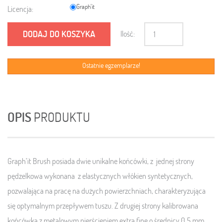
Graph'it
Licencja:
DODAJ DO KOSZYKA
Ilość:
Ostatnie egzemplarze!
OPIS
PRODUKTU
Graph’it Brush posiada dwie unikalne końcówki, z jednej strony
pędzelkowa wykonana z elastycznych włókien syntetycznych,
pozwalająca na pracę na dużych powierzchniach, charakteryzująca
się optymalnym przepływem tuszu. Z drugiej strony kalibrowana
końcówka z metalowym pierścieniem extra fine o średnicy 0,5 mm,