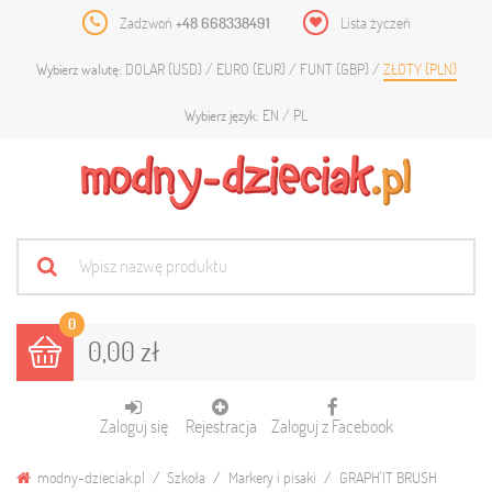
Zadzwoń
+48 668338491
Lista życzeń
DOLAR (USD)
EURO (EUR)
FUNT (GBP)
ZŁOTY (PLN)
Wybierz walutę:
EN
PL
Wybierz język:
0
0,00 zł
Zaloguj się
Rejestracja
Zaloguj z Facebook
modny-dzieciak.pl
Szkoła
Markery i pisaki
GRAPH'IT BRUSH