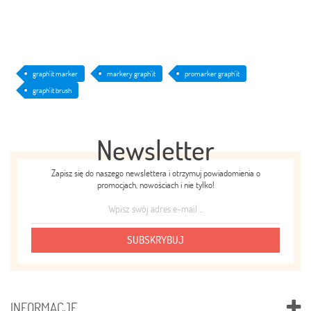
graph'it marker
markery graph'it
promarker graph'it
graph'it brush
Newsletter
Zapisz się do naszego newslettera i otrzymuj powiadomienia o
promocjach, nowościach i nie tylko!
SUBSKRYBUJ
INFORMACJE