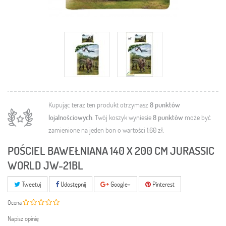
Kupując teraz ten produkt otrzymasz
8
punktów
lojalnościowych
. Twój koszyk wyniesie
8
punktów
może być
zamienione na jeden bon o wartości
1,60 zł
.
POŚCIEL BAWEŁNIANA 140 X 200 CM JURASSIC
WORLD JW-21BL
Tweetuj
Udostępnij
Google+
Pinterest
Ocena
Napisz opinię