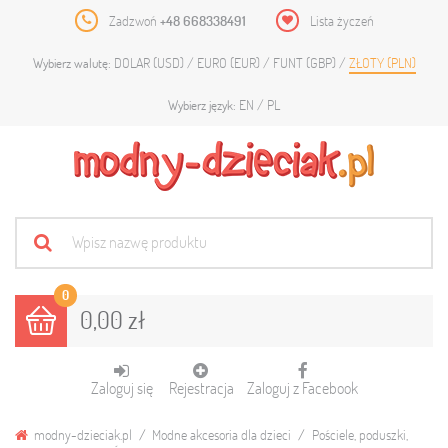
Zadzwoń
+48 668338491
Lista życzeń
DOLAR (USD)
EURO (EUR)
FUNT (GBP)
ZŁOTY (PLN)
Wybierz walutę:
EN
PL
Wybierz język:
0
0,00 zł
Zaloguj się
Rejestracja
Zaloguj z Facebook
modny-dzieciak.pl
Modne akcesoria dla dzieci
Pościele, poduszki,