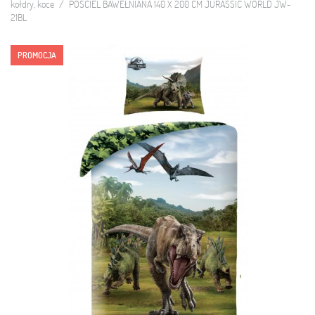
kołdry, koce
POŚCIEL BAWEŁNIANA 140 X 200 CM JURASSIC WORLD JW-
21BL
PROMOCJA