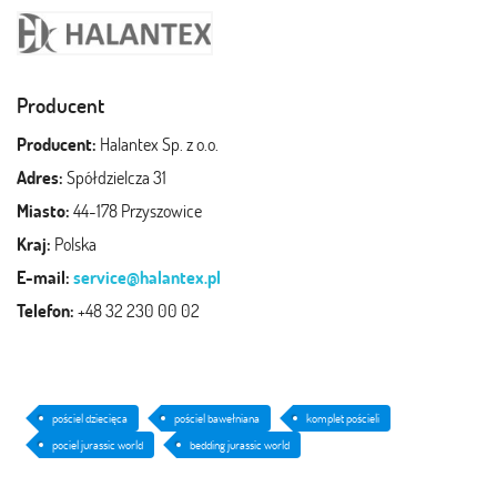
Producent
Producent:
Halantex Sp. z o.o.
Adres:
Spółdzielcza 31
Miasto:
44-178 Przyszowice
Kraj:
Polska
E-mail:
service@halantex.pl
Telefon:
+48 32 230 00 02
pościel dziecięca
pościel bawełniana
komplet pościeli
pociel jurassic world
bedding jurassic world