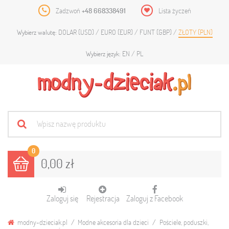
Zadzwoń
+48 668338491
Lista życzeń
DOLAR (USD)
EURO (EUR)
FUNT (GBP)
ZŁOTY (PLN)
Wybierz walutę:
EN
PL
Wybierz język:
0
0,00 zł
Zaloguj się
Rejestracja
Zaloguj z Facebook
modny-dzieciak.pl
Modne akcesoria dla dzieci
Pościele, poduszki,