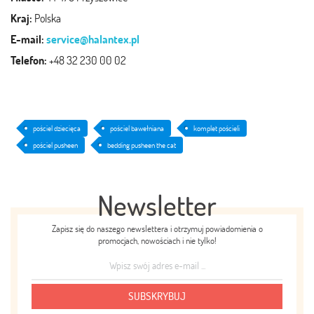
Kraj:
Polska
E-mail:
service@halantex.pl
Telefon:
+48 32 230 00 02
pościel dziecięca
pościel bawełniana
komplet pościeli
pościel pusheen
bedding pusheen the cat
Newsletter
Zapisz się do naszego newslettera i otrzymuj powiadomienia o
promocjach, nowościach i nie tylko!
SUBSKRYBUJ