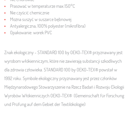
Prasować w temperaturze max.150°C
Nie czyścić chemicznie
Można suszyć w suszarce bębnowej
Antyalergiczna, 100% polyester (mikrofibra)
Opakowanie:
worek PVC
Znak ekologiczny - STANDARD 100 by OEKO-TEX® przyznawany jest
wyrobom włókienniczym, które nie zawierają substancji szkodliwych
dla zdrowia człowieka. STANDARD 100 by OEKO-TEX® powstał w
1992 roku. Symbole ekologiczny przyznawany jest przez członków
Międzynarodowego Stowarzyszenie na Rzecz Badań i Rozwoju Ekologii
Wyrobów Włókienniczych OEKO-TEX® (Gemeinschaft für Forschung
und Prüfung auf dem Gebiet der Textilökologie)