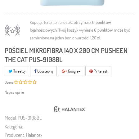
Kupując teraz ten produkt otrzymasz
6
punktów
lojalnościowych
. Twój koszyk wyniesie
6
punktów
może być
zamienione na jeden bon o wartości
1,20 zł
.
POŚCIEL MIKROFIBRA 140 X 200 CM PUSHEEN
THE CAT PUS-9108BL
Tweetuj
Udostępnij
Google+
Pinterest
Ocena
Napisz opinię
Model:
PUS-9108BL
Kategoria:
Producent:
Halantex