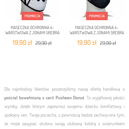
PROMOCJA
PROMOCJA
MASECZKA OCHRONNA 4-
MASECZKA OCHRONNA 4-
WARSTWOWA Z JONAMI SREBRA
WARSTWOWA Z JONAMI SREBRA
KOT KLASYCZNY BIAŁY
KOT CZARNY W OKULARACH
19,90 zł
19,90 zł
29,90 zł
29,90 zł
Dla najmłodszy klientów poszerzyliśmy naszą ofertę handlową o
pościel bawełnianą z serii Pusheen
Donut
. To wyjątkowej jakości
wyroby, dzięki którym zapewnisz swojemu dziecku komfortowy i
spokojny sen. Twoja pociecha, z pewnością będzie zachwycona tym,
że może zasypiać otulona swoją ulubioną kołdrą z wizerunkiem