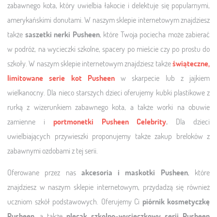
zabawnego kota, który uwielbia łakocie i delektuje się popularnymi,
amerykańskimi donutami. W naszym sklepie internetowym znajdziesz
także
saszetki nerki Pusheen
, które Twoja pociecha może zabierać
w podróż, na wycieczki szkolne, spacery po mieście czy po prostu do
szkoły. W naszym sklepie internetowym znajdziesz także
świąteczne,
limitowane serie kot Pusheen
w skarpecie lub z jajkiem
wielkanocny. Dla nieco starszych dzieci oferujemy kubki plastikowe z
rurką z wizerunkiem zabawnego kota, a także worki na obuwie
zamienne i
portmonetki Pusheen Celebrity
.
Dla dzieci
uwielbiających przywieszki proponujemy także zakup breloków z
zabawnymi ozdobami z tej serii.
Oferowane przez nas
akcesoria i maskotki Pusheen
, które
znajdziesz w naszym sklepie internetowym, przydadzą się również
uczniom szkół podstawowych. Oferujemy Ci
piórnik kosmetyczkę
Pusheen
, a także
plecak szkolno-wycieczkowy serii Pusheen