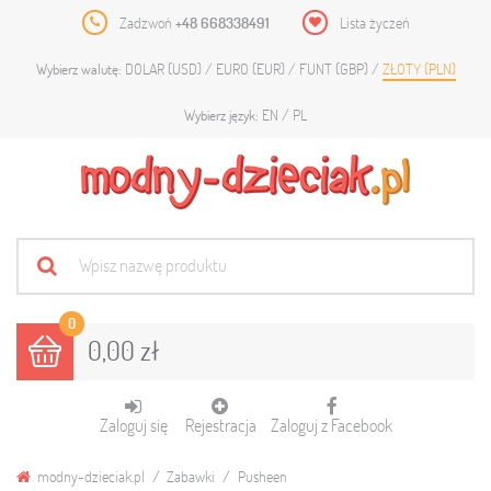
Zadzwoń
+48 668338491
Lista życzeń
DOLAR (USD)
EURO (EUR)
FUNT (GBP)
ZŁOTY (PLN)
Wybierz walutę:
EN
PL
Wybierz język:
0
0,00 zł
Zaloguj się
Rejestracja
Zaloguj z Facebook
modny-dzieciak.pl
Zabawki
Pusheen