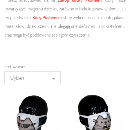
towarzyszyć Twojemu dziecku, zarówno w trakcie zabaw w domu, jak
i w przedszkolu.
Koty Pusheen
zostały wykonane z doskonałej jakości
materiałów, dzięki czemu nie ulegają one deformacji i odkształceniu
oraz mogą być poddawane zabiegom czyszczenia.
Sortowanie:
Wybierz