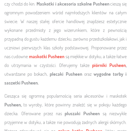
czy chodzi do kin.
Maskotki i akcesoria szkolne Pusheen
cieszą się
ogromnym powodzeniem wśród najmłodszych klientów na całym
świecie. W naszej stałej ofercie handlowej znajdziesz estetycznie
wykonane przedmioty z jego wizerunkiem, które z pewnością
przypadną do gustu każdemu dziecku, zarówno przedszkolakowi, jak i
uczniowi pierwszych klas szkoły podstawowej. Proponowane przez
nas cudowne
maskotki Pusheen
są miękkie w dotyku, a także łatwe
do utrzymania w czystości. Oferujemy także
piórniki Pusheen
,
utwardzane po bokach,
plecaki Pusheen
oraz
wygodne torby i
saszetki Pusheen.
Ciesząca się ogromną popularnością seria akcesoriów i maskotek
Pusheen,
to wyroby, które powinny znaleźć się w pokoju każdego
dziecka. Oferowane przez nas
pluszaki Pusheen
są niezwykle
przyjemne w dotyku, a także nie powodują żadnych alergii skórnych.
Możesz zdecydować się na
zakup kotka Pusheen
, który może