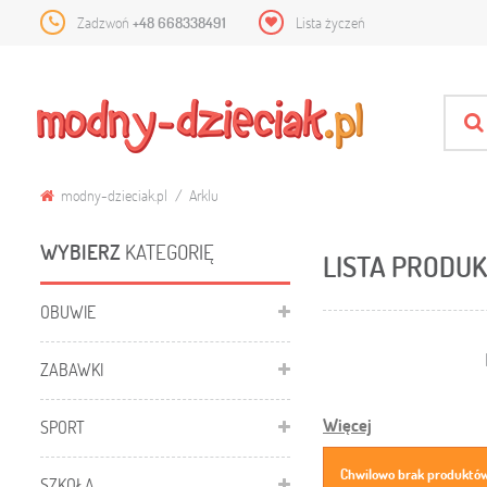
Zadzwoń
+48 668338491
Lista życzeń
modny-dzieciak.pl
Arklu
WYBIERZ
KATEGORIĘ
LISTA PRODU
OBUWIE
ZABAWKI
Więcej
SPORT
Chwilowo brak produktów
SZKOŁA