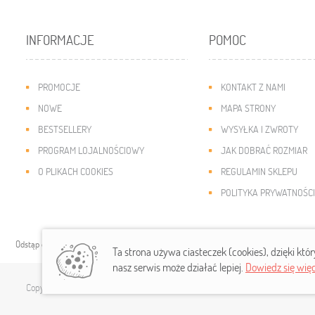
INFORMACJE
POMOC
PROMOCJE
KONTAKT Z NAMI
NOWE
MAPA STRONY
BESTSELLERY
WYSYŁKA I ZWROTY
PROGRAM LOJALNOŚCIOWY
JAK DOBRAĆ ROZMIAR
O PLIKACH COOKIES
REGULAMIN SKLEPU
POLITYKA PRYWATNOŚCI
Odstąp od umowy tutaj
Ta strona używa ciasteczek (cookies), dzięki któ
nasz serwis może działać lepiej.
Dowiedz się więc
Copyright © 2019
modny-dzieciak.pl
. Wszelkie prawa zastrzeżone.