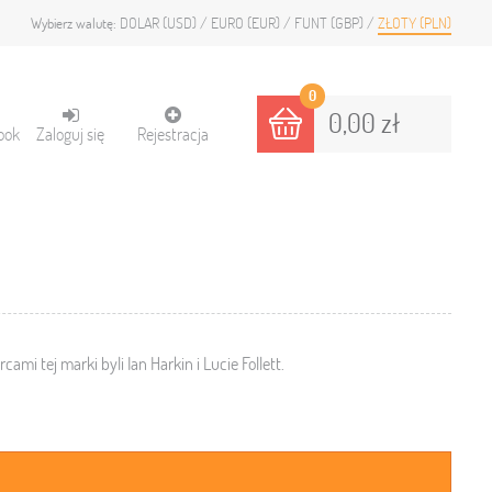
DOLAR (USD)
EURO (EUR)
FUNT (GBP)
ZŁOTY (PLN)
Wybierz walutę:
0
0,00 zł
ook
Zaloguj się
Rejestracja
mi tej marki byli Ian Harkin i Lucie Follett.