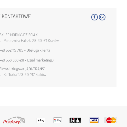
E KONTAKTOWE
SKLEP MODNY-DZIECIAK
ul. Porucznika Halszki 28, 30-611 Kraków
+48 662 115 705 - Obsługa klienta
+48 668 338 491 - Dział marketingu
Firma Usługowa „ADI-TRANS”
ul. Ks. Turka 11/3, 30-717 Kraków