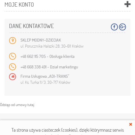
MOJE KONTO
DANE KONTAKTOWE
SKLEP MODNY-DZIECIAK
ul. Porucznika Halszki 28, 30-611 Kraków
+48 662 115 705 - Obsługa klienta
+48 668 338 491 - Dział marketingu
Firma Usługowa „ADI-TRANS”
ul. Ks. Turka 11/3, 30-717 Kraków
Odstąp od umowy tutaj
Copyright © 2019
modny-dzieciak.pl
. Wszelkie prawa zastrzeżone.
Ta strona używa ciasteczek (cookies), dzięki którym
nasz serwis