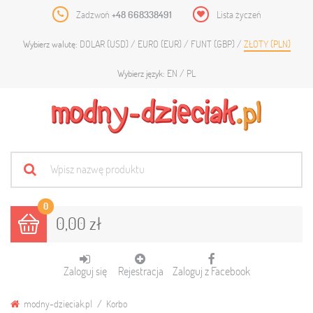
Zadzwoń
+48 668338491
Lista życzeń
DOLAR (USD)
EURO (EUR)
FUNT (GBP)
ZŁOTY (PLN)
Wybierz walutę:
EN
PL
Wybierz język:
0
0,00 zł
Zaloguj się
Rejestracja
Zaloguj z Facebook
modny-dzieciak.pl
Korbo