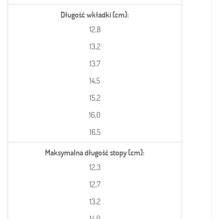
Długość wkładki (cm)
12,8
13,2
13,7
14,5
15,2
16,0
16,5
Maksymalna długość stopy (cm)
12,3
12,7
13,2
14,0