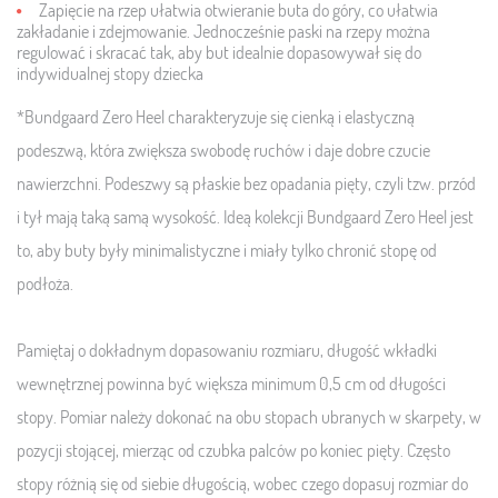
Zapięcie na rzep ułatwia otwieranie buta do góry, co ułatwia
zakładanie i zdejmowanie. Jednocześnie paski na rzepy można
regulować i skracać tak, aby but idealnie dopasowywał się do
indywidualnej stopy dziecka
*Bundgaard Zero Heel charakteryzuje się cienką i elastyczną
podeszwą, która zwiększa swobodę ruchów i daje dobre czucie
nawierzchni. Podeszwy są płaskie bez opadania pięty, czyli tzw. przód
i tył mają taką samą wysokość. Ideą kolekcji Bundgaard Zero Heel jest
to, aby buty były minimalistyczne i miały tylko chronić stopę od
podłoża.
Pamiętaj o dokładnym dopasowaniu rozmiaru, długość wkładki
wewnętrznej powinna być większa minimum 0,5 cm od długości
stopy. Pomiar należy dokonać na obu stopach ubranych w skarpety, w
pozycji stojącej, mierząc od czubka palców po koniec pięty. Często
stopy różnią się od siebie długością, wobec czego dopasuj rozmiar do