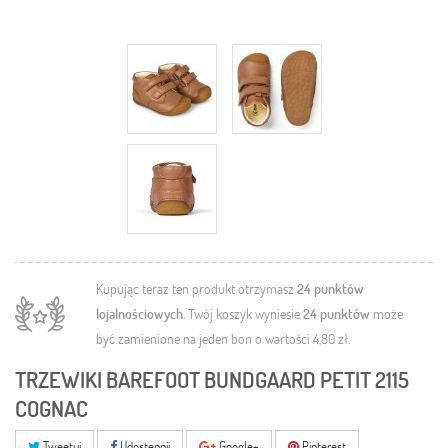
Kupując teraz ten produkt otrzymasz
24
punktów
lojalnościowych
. Twój koszyk wyniesie
24
punktów
może
być zamienione na jeden bon o wartości
4,80 zł
.
TRZEWIKI BAREFOOT BUNDGAARD PETIT 2115
COGNAC
Tweetuj
Udostępnij
Google+
Pinterest