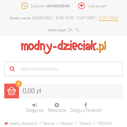
Zadzwoń
+48 668338491
Lista życzeń
DOLAR (USD)
EURO (EUR)
FUNT (GBP)
ZŁOTY (PLN)
Wybierz walutę:
EN
PL
Wybierz język:
0
0,00 zł
Zaloguj się
Rejestracja
Zaloguj z Facebook
modny-dzieciak.pl
Obuwie
Maluszki
Trzewiki
TRZEWIKI