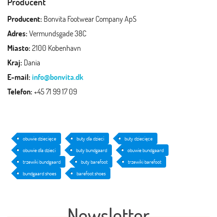
Producent
Producent:
Bonvita Footwear Company ApS
Adres:
Vermundsgade 38C
Miasto:
2100 Kobenhavn
Kraj:
Dania
E-mail:
info@bonvita.dk
Telefon:
+45 71 99 17 09
obuwie dziecięce
buty dla dzieci
buty dziecięce
obuwie dla dzieci
buty bundgaard
obuwie bundgaard
trzewiki bundgaard
buty barefoot
trzewiki barefoot
bundgaard shoes
barefoot shoes
Newsletter