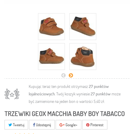
Kupując teraz ten produkt otrzymasz
27
punktów
lojalnościowych
. Twój koszyk wyniesie
27
punktów
może
być zamienione na jeden bon o wartości
5,40 zł
.
TRZEWIKI GEOX MACCHIA BABY BOY TABACCO
Tweetuj
Udostępnij
Google+
Pinterest