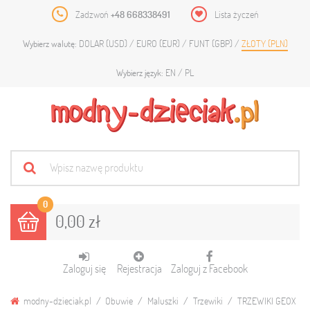
Zadzwoń
+48 668338491
Lista życzeń
DOLAR (USD)
EURO (EUR)
FUNT (GBP)
ZŁOTY (PLN)
Wybierz walutę:
EN
PL
Wybierz język:
0
0,00 zł
Zaloguj się
Rejestracja
Zaloguj z Facebook
modny-dzieciak.pl
Obuwie
Maluszki
Trzewiki
TRZEWIKI GEOX