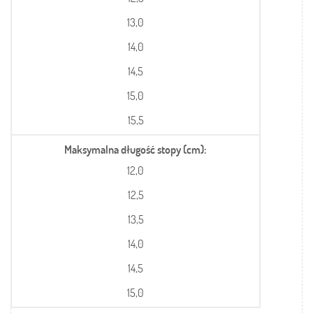
13,0
14,0
14,5
15,0
15,5
Maksymalna długość stopy (cm)
12,0
12,5
13,5
14,0
14,5
15,0