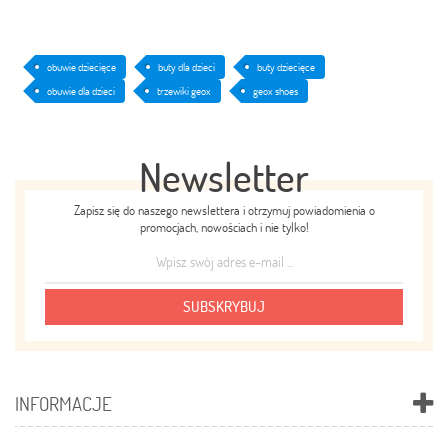
obuwie dziecięce
buty dla dzieci
buty dziecięce
obuwie dla dzieci
trzewiki geox
geox shoes
Newsletter
Zapisz się do naszego newslettera i otrzymuj powiadomienia o
promocjach, nowościach i nie tylko!
SUBSKRYBUJ
INFORMACJE