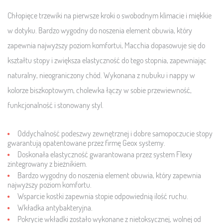
Chłopięce trzewiki na pierwsze kroki o swobodnym klimacie i miękkie
w dotyku. Bardzo wygodny do noszenia element obuwia, który
zapewnia najwyższy poziom komfortu
i, Macchia dopasowuje się do
kształtu stopy i zwiększa elastyczność do tego stopnia, zapewniając
naturalny, nieograniczony chód.
Wykonana z nubuku i nappy w
kolorze biszkoptowym, cholewka łączy w sobie przewiewność,
funkcjonalność i stonowany styl.
Oddychalność podeszwy zewnętrznej i dobre samopoczucie stopy
gwarantują opatentowane przez firmę Geox systemy.
Doskonała elastyczność gwarantowana przez system Flexy
zintegrowany z bieżnikiem.
Bardzo wygodny do noszenia element obuwia, który zapewnia
najwyższy poziom komfortu.
Wsparcie kostki zapewnia stopie odpowiednią ilość ruchu.
Wkładka antybakteryjna.
Pokrycie wkładki zostało wykonane z nietoksycznej, wolnej od