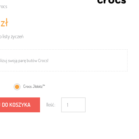
rocs
 zł
 listy życzeń
lizuj swoją parę butów Crocs!
Crocs Jibbitz™
 DO KOSZYKA
Ilość: