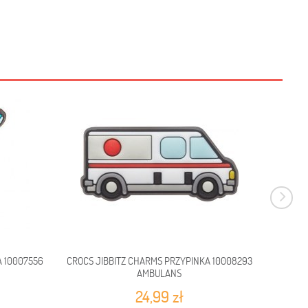
A 10007556
CROCS JIBBITZ CHARMS PRZYPINKA 10008293
CROCS J
AMBULANS
24,99 zł