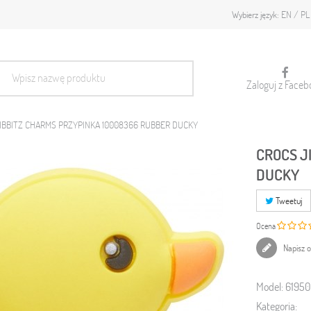
EN
PL
Wybierz język:
Zaloguj z Faceb
IBBITZ CHARMS PRZYPINKA 10008366 RUBBER DUCKY
CROCS J
DUCKY
Tweetuj
Ocena
Napisz o
Model:
6195
Kategoria: