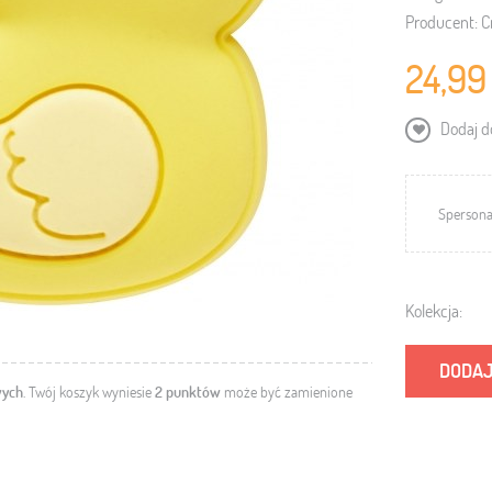
Producent:
C
24,99
Dodaj do
Spersona
Kolekcja:
DODAJ
wych
. Twój koszyk wyniesie
2
punktów
może być zamienione