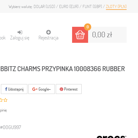
DOLAR (USD)
EURO (EUR)
FUNT (GBP)
ZŁOTY (PLN)
Wybierz walutę:
0
0,00 zł
ook
Zaloguj się
Rejestracja
IBBITZ CHARMS PRZYPINKA 10008366 RUBBER
Udostępnij
Google+
Pinterest
pinię
0#00GU997