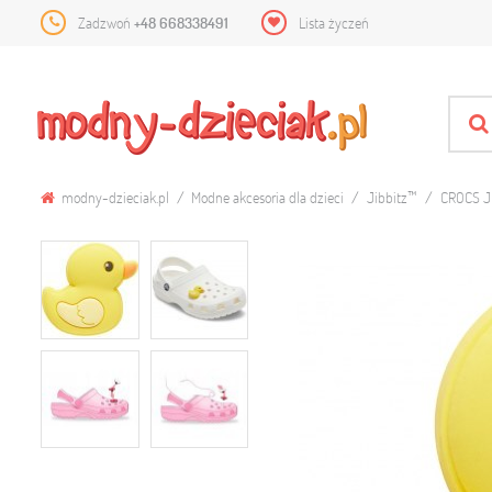
Zadzwoń
+48 668338491
Lista życzeń
modny-dzieciak.pl
Modne akcesoria dla dzieci
Jibbitz™
CROCS J