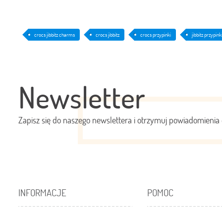
crocs jibbitz charms
crocs jibbitz
crocs przypinki
jibbitz przypink
Newsletter
Zapisz się do naszego newslettera i otrzymuj powiadomienia 
INFORMACJE
POMOC